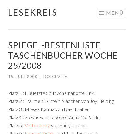
LESEKREIS
Springe
MENÜ
zum
Inhalt
SPIEGEL-BESTENLISTE
TASCHENBÜCHER WOCHE
25/2008
15. JUNI 2008
|
DOLCEVITA
Platz 1 : Die letzte Spur von Charlotte Link
Platz 2 : Träume süß, mein Mädchen von Joy Fielding
Platz 3 : Mieses Karma von David Safier
Platz 4 : So was wie Liebe von Anna McPartlin
Platz 5 :
Verblendung
von Stieg Larsson
Platz 6 :
Drachenläufer
von Khaled Hosseini