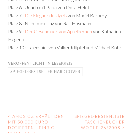
Platz 6 : Urlaub mit Papa von Dora Heldt
Platz 7 :
Die Eleganz des Igels
von Muriel Barbery
Platz 8 : Nicht mein Tag von Ralf Husmann
Platz 9 :
Der Geschmack von Apfelkernen
von Katharina
Hagena
Platz 10 : Laienspiel von Volker Klüpfel und Michael Kobr
VERÖFFENTLICHT IN
LESEKREIS
SPIEGEL-BESTSELLER HARDCOVER
<
AMOS OZ ERHÄLT DEN
SPIEGEL-BESTENLISTE
BEITRAGS-
MIT 50.000 EURO
TASCHENBÜCHER
DOTIERTEN HEINRICH-
WOCHE 26/2008
>
NAVIGATION