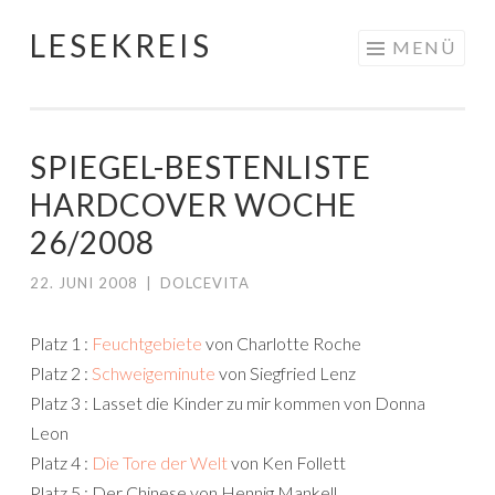
LESEKREIS
Springe
MENÜ
zum
Inhalt
SPIEGEL-BESTENLISTE
HARDCOVER WOCHE
26/2008
22. JUNI 2008
|
DOLCEVITA
Platz 1 :
Feuchtgebiete
von Charlotte Roche
Platz 2 :
Schweigeminute
von Siegfried Lenz
Platz 3 : Lasset die Kinder zu mir kommen von Donna
Leon
Platz 4 :
Die Tore der Welt
von Ken Follett
Platz 5 : Der Chinese von Hennig Mankell