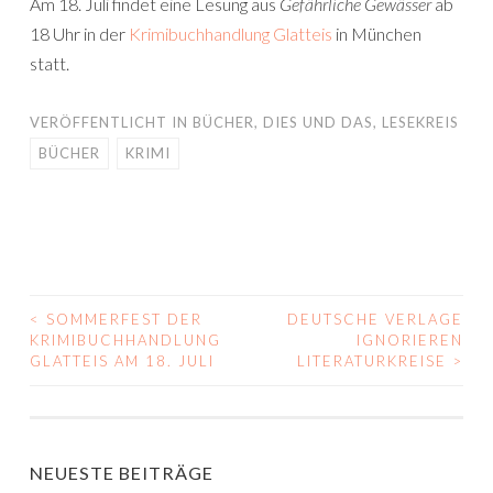
Am 18. Juli findet eine Lesung aus
Gefährliche Gewässer
ab
18 Uhr in der
Krimibuchhandlung Glatteis
in München
statt.
VERÖFFENTLICHT IN
BÜCHER
,
DIES UND DAS
,
LESEKREIS
BÜCHER
KRIMI
<
SOMMERFEST DER
DEUTSCHE VERLAGE
BEITRAGS-
KRIMIBUCHHANDLUNG
IGNORIEREN
GLATTEIS AM 18. JULI
LITERATURKREISE
>
NAVIGATION
NEUESTE BEITRÄGE