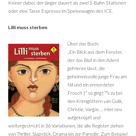
Keiner dabei, der länger dauert als zwei S-Bahn-Stationen
oder eine Tasse Espresso im Speisewagen des ICE.
Lilli muss sterben
Über das Buch:
„Ein Blick aus dem Fenster,
der das Blut in den Adern
gefrieren lässt; die
geheimnisvolle junge Frau am
Nil und ein ermordeter
Frosch †“ so ging†™s zu bei
den Krimigöttern van Gulik,
Christie, Vargas…. Hier neu
aufgeknüpft und
weitergestrickt in 36 Variationen, die alle Register ziehen
von Thriller, Slapstick, Drama bis zur Parodie: Zum Beispiel