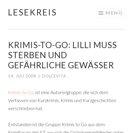
LESEKREIS
Springe
MENÜ
zum
Inhalt
KRIMIS-TO-GO: LILLI MUSS
STERBEN UND
GEFÄHRLICHE GEWÄSSER
14. JULI 2008
|
DOLCEVITA
Krimis-to-Go
ist eine Autorengruppe, die sich dem
Verfassen von Kurzkrimis, Krimis und Kurzgeschichten
verschrieben hat.
Entstanden ist die Gruppe Krimis to Go aus dem
Krimiforum der SZ, wo sich die Gründungsmitglieder unter