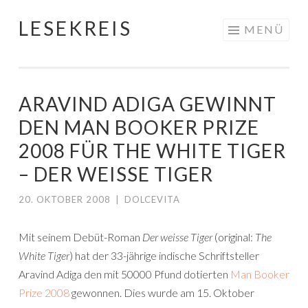
LESEKREIS
Springe
MENÜ
zum
Inhalt
ARAVIND ADIGA GEWINNT
DEN MAN BOOKER PRIZE
2008 FÜR THE WHITE TIGER
– DER WEISSE TIGER
20. OKTOBER 2008
|
DOLCEVITA
Mit seinem Debüt-Roman
Der weisse Tiger
(original:
The
White Tiger
) hat der 33-jährige indische Schriftsteller
Aravind Adiga den mit 50000 Pfund dotierten
Man Booker
Prize 2008
gewonnen. Dies wurde am 15. Oktober