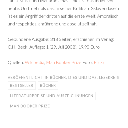
Tabla-Musik und Maharadschas – dies ist das Indien von
heute. Und mehr als das. In seiner Kritik am Sklavendasein
ist es ein Angriff der dritten auf die erste Welt. Amoralisch
und respektlos, anrührend und absolut zeitnah.
Gebundene Ausgabe: 318 Seiten, erschienen im Verlag:
C.H. Beck; Auflage: 1 (29. Juli 2008), 19,90 Euro
Quellen:
Wikipedia
,
Man Booker Prize
Foto:
Flickr
VERÖFFENTLICHT IN
BÜCHER
,
DIES UND DAS
,
LESEKREIS
BESTSELLER
BÜCHER
LITERATURPREISE UND AUSZEICHNUNGEN
MAN BOOKER PRIZE