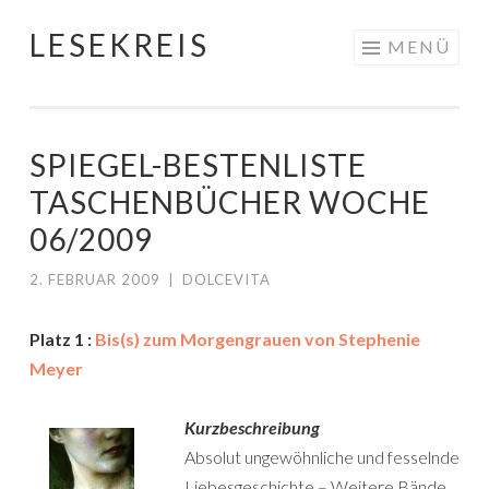
LESEKREIS
Springe
MENÜ
zum
Inhalt
SPIEGEL-BESTENLISTE
TASCHENBÜCHER WOCHE
06/2009
2. FEBRUAR 2009
|
DOLCEVITA
Platz 1 :
Bis(s) zum Morgengrauen von Stephenie
Meyer
Kurzbeschreibung
Absolut ungewöhnliche und fesselnde
Liebesgeschichte – Weitere Bände