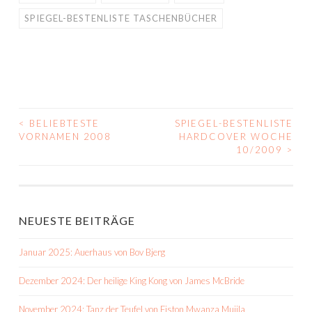
SPIEGEL-BESTENLISTE TASCHENBÜCHER
<
BELIEBTESTE
SPIEGEL-BESTENLISTE
BEITRAGS-
VORNAMEN 2008
HARDCOVER WOCHE
10/2009
>
NAVIGATION
NEUESTE BEITRÄGE
Januar 2025: Auerhaus von Bov Bjerg
Dezember 2024: Der heilige King Kong von James McBride
November 2024: Tanz der Teufel von Fiston Mwanza Mujila