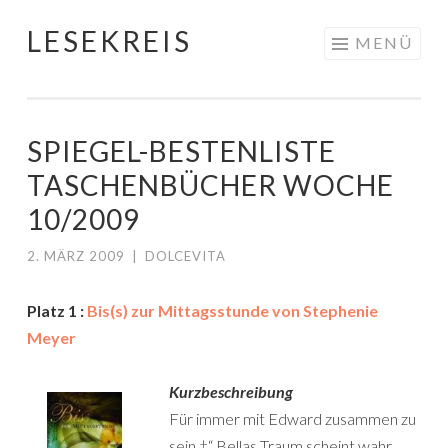
LESEKREIS
Springe
MENÜ
zum
Inhalt
SPIEGEL-BESTENLISTE
TASCHENBÜCHER WOCHE
10/2009
2. MÄRZ 2009
|
DOLCEVITA
Platz 1 :
Bis(s) zur Mittagsstunde von Stephenie
Meyer
Kurzbeschreibung
Für immer mit Edward zusammen zu
sein †“ Bellas Traum scheint wahr