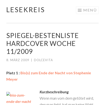
LESEKREIS
Springe
MENÜ
zum
Inhalt
SPIEGEL-BESTENLISTE
HARDCOVER WOCHE
11/2009
8. MÄRZ 2009
|
DOLCEVITA
Platz 1 :
Bis(s) zum Ende der Nacht von Stephenie
Meyer
Kurzbeschreibung
Wenn man vom dem getötet wird,
den man liebt, hat man keine Wahl.