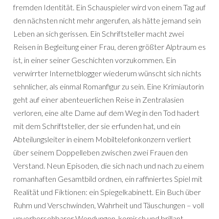
fremden Identität. Ein Schauspieler wird von einem Tag auf
den nächsten nicht mehr angerufen, als hätte jemand sein
Leben an sich gerissen. Ein Schriftsteller macht zwei
Reisen in Begleitung einer Frau, deren größter Alptraum es
ist, in einer seiner Geschichten vorzukommen. Ein
verwirrter Internetblogger wiederum wünscht sich nichts
sehnlicher, als einmal Romanfigur zu sein. Eine Krimiautorin
geht auf einer abenteuerlichen Reise in Zentralasien
verloren, eine alte Dame auf dem Weg in den Tod hadert
mit dem Schriftsteller, der sie erfunden hat, und ein
Abteilungsleiter in einem Mobiltelefonkonzern verliert
über seinem Doppelleben zwischen zwei Frauen den
Verstand. Neun Episoden, die sich nach und nach zu einem
romanhaften Gesamtbild ordnen, ein raffiniertes Spiel mit
Realität und Fiktionen: ein Spiegelkabinett. Ein Buch über
Ruhm und Verschwinden, Wahrheit und Täuschungen – voll
unvorhersehbarer Wendungen, komisch und brillant.