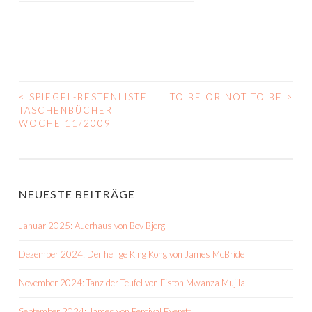
<
SPIEGEL-BESTENLISTE
TO BE OR NOT TO BE
>
BEITRAGS-
TASCHENBÜCHER
WOCHE 11/2009
NAVIGATION
NEUESTE BEITRÄGE
Januar 2025: Auerhaus von Bov Bjerg
Dezember 2024: Der heilige King Kong von James McBride
November 2024: Tanz der Teufel von Fiston Mwanza Mujila
September 2024: James von Percival Everett