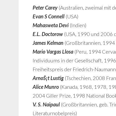
Peter Carey
(Australien, zweimal mit 
Evan S Connell
(USA)
Mahasweta Devi
(Indien)
E.L. Doctorow
(USA, 1990 und 2006 
James Kelman
(Großbritannien, 1994 
Mario Vargas Llosa
(Peru, 1994 Cervan
Individuums in der Gesellschaft, 19
Freiheitspreis der Friedrich-Naumann
ArnoŠ¡t Lustig
(Tschechien, 2008 Fran
Alice Munro
(Kanada, 1968, 1978, 198
2004 Giller Prize, 1998 National Book
V. S. Naipaul
(Großbritannien, geb. Tr
Literaturnobelpreis)