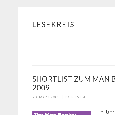
LESEKREIS
Springe
zum
Inhalt
SHORTLIST ZUM MAN 
2009
20. MÄRZ 2009
|
DOLCEVITA
Im Jah