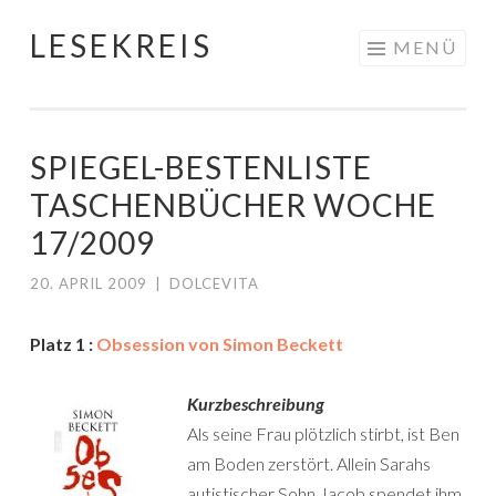
LESEKREIS
Springe
MENÜ
zum
Inhalt
SPIEGEL-BESTENLISTE
TASCHENBÜCHER WOCHE
17/2009
20. APRIL 2009
|
DOLCEVITA
Platz 1 :
Obsession von Simon Beckett
Kurzbeschreibung
Als seine Frau plötzlich stirbt, ist Ben
am Boden zerstört. Allein Sarahs
autistischer Sohn Jacob spendet ihm