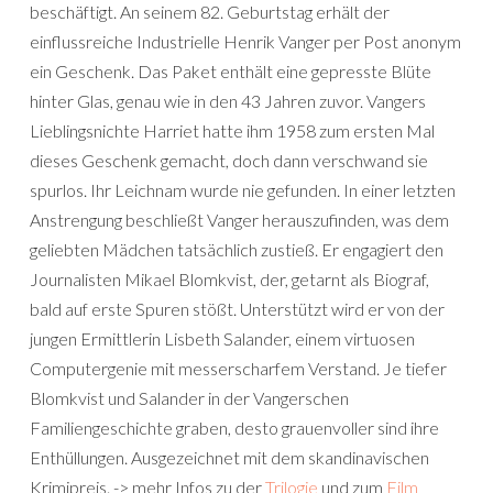
beschäftigt. An seinem 82. Geburtstag erhält der
einflussreiche Industrielle Henrik Vanger per Post anonym
ein Geschenk. Das Paket enthält eine gepresste Blüte
hinter Glas, genau wie in den 43 Jahren zuvor. Vangers
Lieblingsnichte Harriet hatte ihm 1958 zum ersten Mal
dieses Geschenk gemacht, doch dann verschwand sie
spurlos. Ihr Leichnam wurde nie gefunden. In einer letzten
Anstrengung beschließt Vanger herauszufinden, was dem
geliebten Mädchen tatsächlich zustieß. Er engagiert den
Journalisten Mikael Blomkvist, der, getarnt als Biograf,
bald auf erste Spuren stößt. Unterstützt wird er von der
jungen Ermittlerin Lisbeth Salander, einem virtuosen
Computergenie mit messerscharfem Verstand. Je tiefer
Blomkvist und Salander in der Vangerschen
Familiengeschichte graben, desto grauenvoller sind ihre
Enthüllungen. Ausgezeichnet mit dem skandinavischen
Krimipreis. -> mehr Infos zu der
Trilogie
und zum
Film