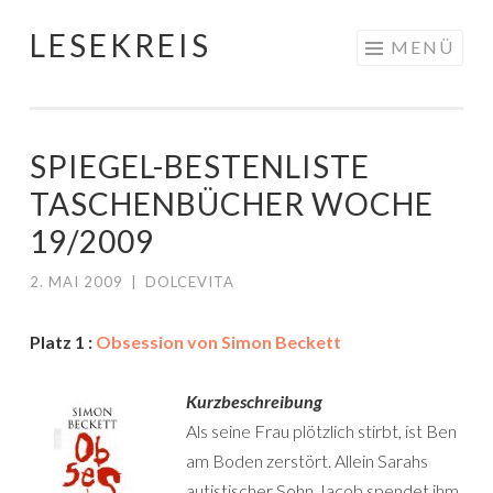
LESEKREIS
Springe
MENÜ
zum
Inhalt
SPIEGEL-BESTENLISTE
TASCHENBÜCHER WOCHE
19/2009
2. MAI 2009
|
DOLCEVITA
Platz 1 :
Obsession von Simon Beckett
Kurzbeschreibung
Als seine Frau plötzlich stirbt, ist Ben
am Boden zerstört. Allein Sarahs
autistischer Sohn Jacob spendet ihm