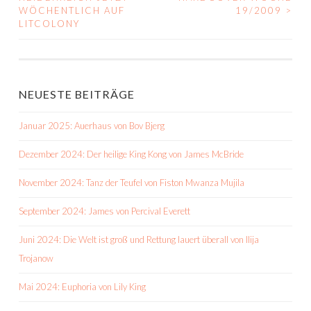
WÖCHENTLICH AUF
19/2009
>
NAVIGATION
LITCOLONY
NEUESTE BEITRÄGE
Januar 2025: Auerhaus von Bov Bjerg
Dezember 2024: Der heilige King Kong von James McBride
November 2024: Tanz der Teufel von Fiston Mwanza Mujila
September 2024: James von Percival Everett
Juni 2024: Die Welt ist groß und Rettung lauert überall von Ilija
Trojanow
Mai 2024: Euphoria von Lily King