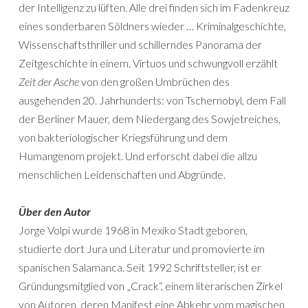
der Intelligenz zu lüften. Alle drei finden sich im Fadenkreuz
eines sonderbaren Söldners wieder … Kriminalgeschichte,
Wissenschaftsthriller und schillerndes Panorama der
Zeitgeschichte in einem. Virtuos und schwungvoll erzählt
Zeit der Asche
von den großen Umbrüchen des
ausgehenden 20. Jahrhunderts: von Tschernobyl, dem Fall
der Berliner Mauer, dem Niedergang des Sowjetreiches,
von bakteriologischer Kriegsführung und dem
Humangenom projekt. Und erforscht dabei die allzu
menschlichen Leidenschaften und Abgründe.
Über den Autor
Jorge Volpi wurde 1968 in Mexiko Stadt geboren,
studierte dort Jura und Literatur und promovierte im
spanischen Salamanca. Seit 1992 Schriftsteller, ist er
Gründungsmitglied von „Crack“, einem literarischen Zirkel
von Autoren, deren Manifest eine Abkehr vom magischen