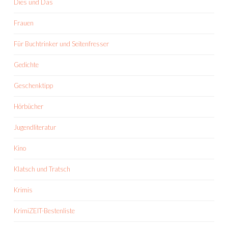
Dies und Das
Frauen
Für Buchtrinker und Seitenfresser
Gedichte
Geschenktipp
Hörbücher
Jugendliteratur
Kino
Klatsch und Tratsch
Krimis
KrimiZEIT-Bestenliste