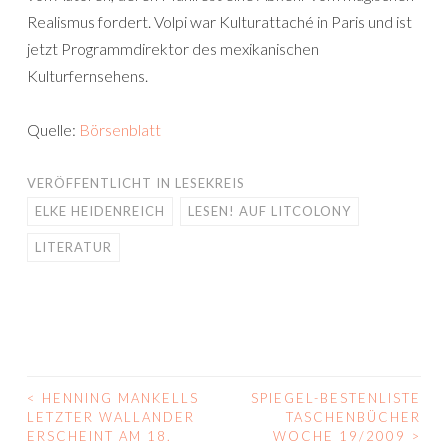
Realismus fordert. Volpi war Kulturattaché in Paris und ist
jetzt Programmdirektor des mexikanischen
Kulturfernsehens.
Quelle:
Börsenblatt
VERÖFFENTLICHT IN
LESEKREIS
ELKE HEIDENREICH
LESEN! AUF LITCOLONY
LITERATUR
<
HENNING MANKELLS
SPIEGEL-BESTENLISTE
BEITRAGS-
LETZTER WALLANDER
TASCHENBÜCHER
ERSCHEINT AM 18.
WOCHE 19/2009
>