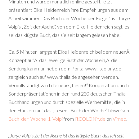
Minuten und wurde monatlich online gestellt, jetzt
präsentiert Elke Heidenreich ihre Empfehlungen aus dem
Arbeitszimmer. Das Buch der Woche der Folge 1 ist Jorge
Volpis „Zeit der Asche“, von dem Elke Heidenreich sagt, es
sei das klügste Buch, das sie seit langem gelesen habe.
Ca. 5 Minuten lang geht Elke Heidenreich bei dem neuenÂ
Konzept aufÂ das jeweilige
Buch der Woche
ein,Â die
Sendung kann nun neben dem Portal www.litcolony.de
zeitgleich auch auf www.thalia.de angesehen werden.
Vervollständigt wird die neue „Lesen!“-Kooperation durch
Sonderpräsentationen in den rund 230 deutschen Thalia-
Buchhandlungen und durch spezielle Werbemittel, die in
den Häusern auf das „Lesen!-Buch der Woche“ hinweisen.
Buch_der_Woche_1_Volpi
from
litCOLONY.de
on
Vimeo
.
„Jorge Volpis
Zeit der Asche ist das klügste Buch, das ich seit