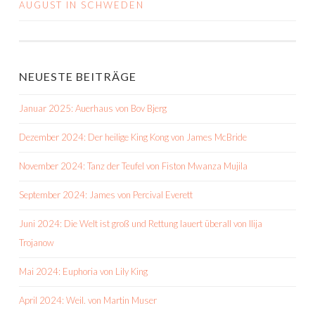
NAVIGATION
AUGUST IN SCHWEDEN
NEUESTE BEITRÄGE
Januar 2025: Auerhaus von Bov Bjerg
Dezember 2024: Der heilige King Kong von James McBride
November 2024: Tanz der Teufel von Fiston Mwanza Mujila
September 2024: James von Percival Everett
Juni 2024: Die Welt ist groß und Rettung lauert überall von Ilija
Trojanow
Mai 2024: Euphoria von Lily King
April 2024: Weil. von Martin Muser