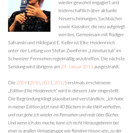
wieder gewohnt engagiert und
leidenschaftlich über aktuelle
Neuerscheinungen, Sachbücher
sowie Klassiker, die neu aufgelegt
werden. Gemeinsam mit Rüdiger
Safranski und Hildegard E. Keller ist Elke Heidenreich
unter der Leitung von Stefan Zweifel im „
Literaturclub
“ im
Schweizer Fernsehen regelmäßig anzutreffen. Die nächste
Sendung wird übrigens am
29. Januar 2013
ausgestrahlt.
Die
2009
(
2010
,
2011
,
2012
) erstmals erschienene
„
Edition Elke Heidenreich
“ wird in diesem Jahr eingestellt.
Die Begründung klingt plausibel und verständlich: „
Ich habe
in meiner Edition jetzt rund 40 Büchern in die Welt verholfen,
und nun gehe ich wieder ins Fernsehen und rede über Bücher.
Und wenn ich das mache, kann ich nicht Herausgeberein bei
einer so großen Verlagsgruppe wie Random House sein, zu der