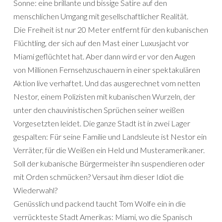
Sonne: eine brillante und bissige Satire auf den
menschlichen Umgang mit gesellschaftlicher Realität.
Die Freiheit ist nur 20 Meter entfernt für den kubanischen
Flüchtling, der sich auf den Mast einer Luxusjacht vor
Miami geflüchtet hat. Aber dann wird er vor den Augen
von Millionen Fernsehzuschauern in einer spektakulären
Aktion live verhaftet. Und das ausgerechnet vom netten
Nestor, einem Polizisten mit kubanischen Wurzeln, der
unter den chauvinistischen Sprüchen seiner weißen
Vorgesetzten leidet. Die ganze Stadt ist in zwei Lager
gespalten: Für seine Familie und Landsleute ist Nestor ein
Verräter, für die Weißen ein Held und Musteramerikaner.
Soll der kubanische Bürgermeister ihn suspendieren oder
mit Orden schmücken? Versaut ihm dieser Idiot die
Wiederwahl?
Genüsslich und packend taucht Tom Wolfe ein in die
verrückteste Stadt Amerikas: Miami, wo die Spanisch