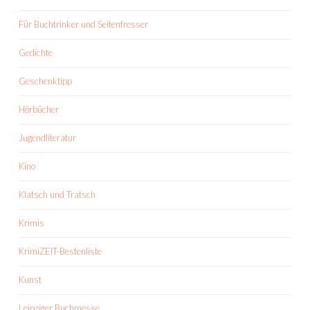
Für Buchtrinker und Seitenfresser
Gedichte
Geschenktipp
Hörbücher
Jugendliteratur
Kino
Klatsch und Tratsch
Krimis
KrimiZEIT-Bestenliste
Kunst
Leipziger Buchmesse