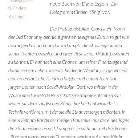
neue Buch von Dave Eggers „
Ein
Hologramm für den König
“ vor.
Der Protagonist Alan Clay ist ein Mann
der Old Economy, der nicht ganz ohne eigenes Zutun so gut wie
ausrangiert ist und nun darum kämpft, die Studiengebühren
seiner Tochter bezahlen und einen Rest seiner Würde bewahren
zu können. Er hat noch eine Chance, um seiner Finanzlage und
damit seinem Leben die entscheidende Wendung zu geben: Für
eine amerikanische IT-Firma fliegt er mit einem Team von
jungen Leuten nach Saudi-Arabien. Dort, wo mitten in der
Wüste eine funkelnde Wirtschaftsmetropole entstehen soll,
wollen sie dem saudischen König ihre hochentwickelte IT-
Technik vorführen, mit der sie die Stadt versorgen möchten. In
einem Zelt am Rande der riesigen Baustelle, aus der eines Tages
die Stadt erwachsen soll, kämpfen sie nicht nur mit drückender
Hitze und wackligem WiFi, sondern warten auf einen König,