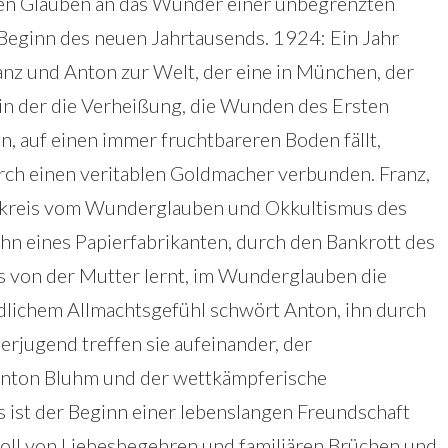
n Glauben an das Wunder einer unbegrenzten
eginn des neuen Jahrtausends. 1924: Ein Jahr
nz und Anton zur Welt, der eine in München, der
 in der die Verheißung, die Wunden des Ersten
, auf einen immer fruchtbareren Boden fällt,
urch einen veritablen Goldmacher verbunden. Franz,
stkreis vom Wunderglauben und Okkultismus des
hn eines Papierfabrikanten, durch den Bankrott des
s von der Mutter lernt, im Wunderglauben die
ndlichem Allmachtsgefühl schwört Anton, ihn durch
lerjugend treffen sie aufeinander, der
nton Bluhm und der wettkämpferische
ist der Beginn einer lebenslangen Freundschaft
 voll von Liebesbegehren und familiären Brüchen und