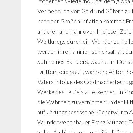
modernen Wiederholung, dem globale
Vermehrung von Geld und Gütern zu B
nach der Großen Inflation kommen Fra
andere nahe Hannover. In dieser Zeit,
Weltkriegs durch ein Wunder zu heilen
werden ihre Familien schicksalhaft d
Sohn eines Bankiers, wächst im Dun
Dritten Reichs auf, während Anton, So
Vaters infolge des Goldmacherbetrug
Werke des Teufels zu erkennen. In ki
die Wahrheit zu vernichten. In der Hit
aufklärungsbesessene Bücherwurm A
Wunderweltenbauer Franz Münzer. Es 
voller Ambivalenzen und Rivalitäten,