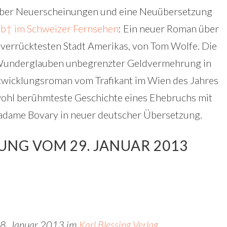
 über Neuerscheinungen und eine Neuübersetzung
b† im Schweizer Fernsehen
: Ein neuer Roman über
 verrücktesten Stadt Amerikas, von Tom Wolfe. Die
 Wunderglauben unbegrenzter Geldvermehrung in
ntwicklungsroman vom Trafikant im Wien des Jahres
wohl berühmteste Geschichte eines Ehebruchs mit
Madame Bovary in neuer deutscher Übersetzung.
UNG VOM 29. JANUAR 2013
28. Januar 2013 im
Karl Blessing Verlag