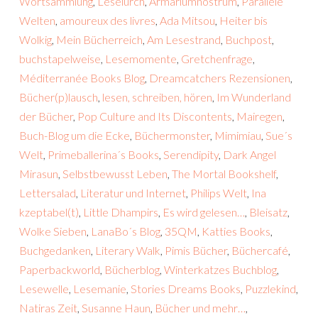
Wortsammlung
,
Leselurch
,
Armariumnostrum
,
Parallele
Welten
,
amoureux des livres
,
Ada Mitsou
,
Heiter bis
Wolkig
,
Mein Bücherreich
,
Am Lesestrand
,
Buchpost
,
buchstapelweise
,
Lesemomente
,
Gretchenfrage
,
Méditerranée Books Blog
,
Dreamcatchers Rezensionen
,
Bücher(p)lausch
,
lesen, schreiben, hören
,
Im Wunderland
der Bücher
,
Pop Culture and Its Discontents
,
Mairegen
,
Buch-Blog um die Ecke
,
Büchermonster
,
Mimimiau
,
Sue´s
Welt
,
Primeballerina´s Books
,
Serendipity
,
Dark Angel
Mirasun
,
Selbstbewusst Leben
,
The Mortal Bookshelf
,
Lettersalad
,
Literatur und Internet
,
Philips Welt
,
Ina
kzeptabel(t)
,
Little Dhampirs
,
Es wird gelesen…
,
Bleisatz
,
Wolke Sieben
,
LanaBo´s Blog
,
35QM
,
Katties Books
,
Buchgedanken
,
Literary Walk
,
Pimis Bücher
,
Büchercafé
,
Paperbackworld
,
Bücherblog
,
Winterkatzes Buchblog
,
Lesewelle
,
Lesemanie
,
Stories Dreams Books
,
Puzzlekind
,
Natiras Zeit
,
Susanne Haun
,
Bücher und mehr…
,