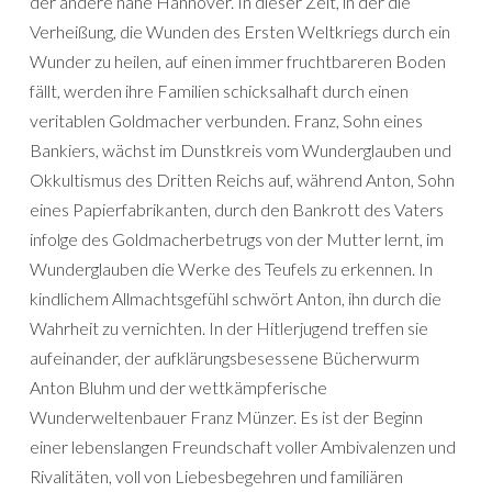
der andere nahe Hannover. In dieser Zeit, in der die
Verheißung, die Wunden des Ersten Weltkriegs durch ein
Wunder zu heilen, auf einen immer fruchtbareren Boden
fällt, werden ihre Familien schicksalhaft durch einen
veritablen Goldmacher verbunden. Franz, Sohn eines
Bankiers, wächst im Dunstkreis vom Wunderglauben und
Okkultismus des Dritten Reichs auf, während Anton, Sohn
eines Papierfabrikanten, durch den Bankrott des Vaters
infolge des Goldmacherbetrugs von der Mutter lernt, im
Wunderglauben die Werke des Teufels zu erkennen. In
kindlichem Allmachtsgefühl schwört Anton, ihn durch die
Wahrheit zu vernichten. In der Hitlerjugend treffen sie
aufeinander, der aufklärungsbesessene Bücherwurm
Anton Bluhm und der wettkämpferische
Wunderweltenbauer Franz Münzer. Es ist der Beginn
einer lebenslangen Freundschaft voller Ambivalenzen und
Rivalitäten, voll von Liebesbegehren und familiären