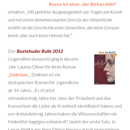
Russe ist einer, der Birken liebt
“
erhalten. „
Mit perfekter Ausgewogenheit von Tragik und Komik
und mit einem bemerkenswerten Sinn für das Wesentliche
erzählt sie die Geschichte einer Generation, die keine Grenzen
kennt, aber auch keine Heimat hat.
“
Der
Buxtehuder Bulle 2012
(Jugendliteraturpreis) ging in diesem
Jahr Lauren Oliver für ihren Roman
„
Delirium
„. Delirium ist ein
dystopischer Roman für Jugendliche
ab 14 Jahre. „Es ist jetzt
vierundsechzig Jahre her, dass der Präsident und das
Konsortium die Liebe als Krankheit identifiziert haben, und
vor dreiundvierzig Jahren haben die Wissenschaftler ein
Heilmittel dagegen entwickelt“, lautet der erste Satz. In
Lenas Welt kann
Amor Deliria Nervosa
durch einen kleinen