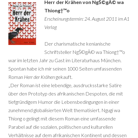
Herr der Krähen von NgŠ©gÄ© wa
Thiong†™o
Erscheinungstermin: 24. August 2011 im A1
Verlag
Der charismatische kenianische
Schriftsteller NgŠ©gÄ© wa Thiong†™o
war im letzten Jahr zu Gast im Literaturhaus München.
Spontan habe ich mir seinen 1000 Seiten umfassenden
Roman
Herr der Krähen
gekauft.
„Der Roman ist eine lebendige, ausdrucksstarke Satire
über den Prototyp des afrikanischen Despoten, die mit
tiefgründigem Humor die Lebensbedingungen in einer
zunehmend globalisierten Welt thematisiert. Ngugi wa
Thiong o gelingt mit diesem Roman eine umfassende
Parabel auf die sozialen, politischen und kulturellen
Verhältnisse auf dem afrikanischen Kontinent und dessen