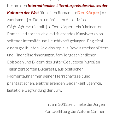
bekam den
Internationalen Literaturpreis des Hauses der
Kulturen der Welt
für seinen Roman †œ
Der Körper
†œ
zuerkannt. †œDem rumänischen Autor Mircea
CÄƒrtÄƒrescu ist mit †œDer Körper† ein fulminanter
Roman und sprachlich elektrisierendes Kunstwerk von
seltener Intensität und Leuchtkraft gelungen. Er gleicht
einem grellbunten Kaleidoskop aus Bewusstseinssplittern
und Kindheitserinnerungen, familiengeschichtlichen
Episoden und Bildern des unter Ceaucescu in großen
Teilen zerstörten Bukarests, aus politischen
Momentaufnahmen seiner Herrschaftszeit und
phantastischen, elektrisierenden Gedankenflügen†œ,
lautet die Begründung der Jury.
Im Jahr 2012 zeichnete die Jürgen
Ponto-Stiftung die Autorin Carmen