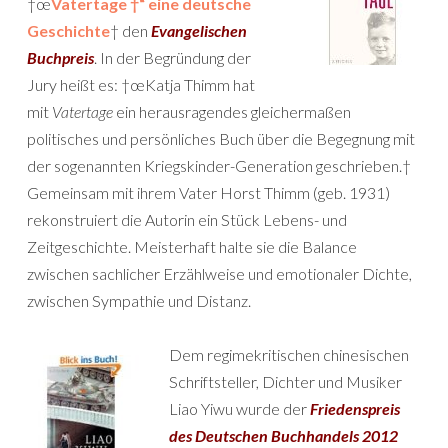
†œ
Vatertage †“ eine deutsche
Geschichte
† den
Evangelischen
Buchpreis
. In der Begründung der
Jury heißt es: †œKatja Thimm hat
mit
Vatertage
ein herausragendes gleichermaßen
politisches und persönliches Buch über die Begegnung mit
der sogenannten Kriegskinder-Generation geschrieben.†
Gemeinsam mit ihrem Vater Horst Thimm (geb. 1931)
rekonstruiert die Autorin ein Stück Lebens- und
Zeitgeschichte. Meisterhaft halte sie die Balance
zwischen sachlicher Erzählweise und emotionaler Dichte,
zwischen Sympathie und Distanz.
Dem regimekritischen chinesischen
Schriftsteller, Dichter und Musiker
Liao Yiwu wurde der
Friedenspreis
des Deutschen Buchhandels 2012