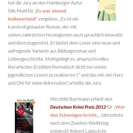
hat die Jury an den Hamburger Autor
Nils Mohl für „
Es war einmal
Indianerland
“ vergeben. „Es ist ein
kunstvoll gebauter Roman, der mit
seinen zahlreichen Neologismen auch sprachlich innovativ
und überzeugend ist. Er bietet dem Leser eine neue und
aufregende Variante aus Bildungsroman und
Liebesgeschichte. Mohl gelingt es, anspruchsvolles
literarisches Erzählen thematisch dicht bei seinen
jugendlichen Lesern zu realisieren †“ und das mit viel Herz
und Ohr für seine Adressaten“, urteilte die Jury.
Mechtild Borrmann erhielt den
Deutschen Krimi Preis 2012
für „
Wer
das Schweigen bricht
„. Jahrzehnte
nach dem Zweiten Weltkrieg
entdeckt Robert Lubisch im