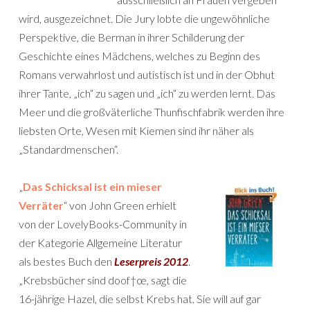
wird, ausgezeichnet. Die Jury lobte die ungewöhnliche
Perspektive, die Berman in ihrer Schilderung der
Geschichte eines Mädchens, welches zu Beginn des
Romans verwahrlost und autistisch ist und in der Obhut
ihrer Tante, „ich“ zu sagen und „ich“ zu werden lernt. Das
Meer und die großväterliche Thunfischfabrik werden ihre
liebsten Orte, Wesen mit Kiemen sind ihr näher als
„Standardmenschen“.
„
Das Schicksal ist ein mieser
Verräter
“ von John Green erhielt
von der LovelyBooks-Community in
der Kategorie Allgemeine Literatur
als bestes Buch den
Leserpreis 2012
.
„Krebsbücher sind doof†œ, sagt die
16-jährige Hazel, die selbst Krebs hat. Sie will auf gar