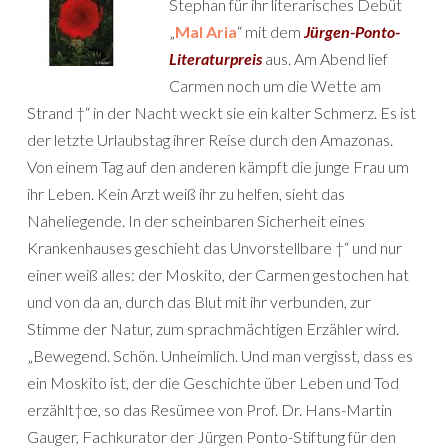
Stephan für ihr literarisches Debüt
„
Mal Aria
“ mit dem
Jürgen-Ponto-
Literaturpreis
aus. Am Abend lief
Carmen noch um die Wette am
Strand †“ in der Nacht weckt sie ein kalter Schmerz. Es ist
der letzte Urlaubstag ihrer Reise durch den Amazonas.
Von einem Tag auf den anderen kämpft die junge Frau um
ihr Leben. Kein Arzt weiß ihr zu helfen, sieht das
Naheliegende. In der scheinbaren Sicherheit eines
Krankenhauses geschieht das Unvorstellbare †“ und nur
einer weiß alles: der Moskito, der Carmen gestochen hat
und von da an, durch das Blut mit ihr verbunden, zur
Stimme der Natur, zum sprachmächtigen Erzähler wird.
„Bewegend. Schön. Unheimlich. Und man vergisst, dass es
ein Moskito ist, der die Geschichte über Leben und Tod
erzählt†œ, so das Resümee von Prof. Dr. Hans-Martin
Gauger, Fachkurator der Jürgen Ponto-Stiftung für den