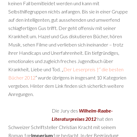
keinen Fall bemitleidet werden und kann mit
Selbsthilfegruppen nichts anfangen. Bis sie in einer Gruppe
auf den intelligenten, gut aussehenden und umwerfend
schlagfertigen Gus trifft. Der geht offensiv mit seiner
Krankheit um. Hazel und Gus diskutieren Bücher, hören
Musik, sehen Filme und verlieben sich ineinander – trotz
ihrer Handicaps und Unerfahrenheit. Ein tiefgründiges,
emotionales und zugleich freches Jugendbuch über
Krankheit, Liebe und Tod. „
Der Leserpreis †“ die besten
Bücher 2012
“ wurde übrigens in insgesamt 10 Kategorien
vergeben. Hinter dem Link finden sich sicherlich weitere
Anregungen.
Die Jury des
Wilhelm-Raabe-
Literaturpreises 2012
hat den
Schweizer Schriftsteller Christian Kracht mit seinem
Roman †œ
Imperium
†œ bedacht. In der Begründung