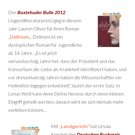
Der
Buxtehuder Bulle 2012
(Jugendliteraturpreis) ging in diesem
Jahr Lauren Oliver für ihren Roman
„
Delirium
„. Delirium ist ein
dystopischer Roman für Jugendliche
ab 14 Jahre. „Es ist jetzt
vierundsechzig Jahre her, dass der Präsident und das
Konsortium die Liebe als Krankheit identifiziert haben, und
vor dreiundvierzig Jahren haben die Wissenschaftler ein
Heilmittel dagegen entwickelt“, lautet der erste Satz. In
Lenas Welt kann
Amor Deliria Nervosa
durch einen kleinen
Eingriff geheilt werden, danach wird sie sich niemals mehr
verlieben können…
Mit „
Landgericht
“ hat Ursula
Krechel den
Deutschen Buchpreis