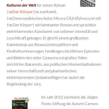
Kulturen der Welt
für seinen Roman
†œ
Der Körper
†œ zuerkannt.
†œDem rumänischen Autor Mircea CÄƒrtÄƒrescu ist mit
†œDer Körper† ein fulminanter Roman und sprachlich
elektrisierendes Kunstwerk von seltener Intensität und
Leuchtkraft gelungen. Er gleicht einem grellbunten
Kaleidoskop aus Bewusstseinssplittern und
Kindheitserinnerungen, familiengeschichtlichen Episoden
und Bildern des unter Ceaucescu in großen Teilen
zerstörten Bukarests, aus politischen Momentaufnahmen
seiner Herrschaftszeit und phantastischen,
elektrisierenden Gedankenflügen†œ, lautet die
Begründung der Jury.
Im Jahr 2012 zeichnete die Jürgen
Ponto-Stiftung die Autorin Carmen