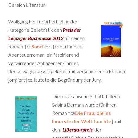
Bereich Literatur.
Wolfgang Herrndorf erhielt in der
Kategorie Belletristik den
Preis der
Leipziger Buchmesse 2012
für seinen
Roman †œ
Sand
†œ. †œEin furioser
Abenteuerroman, ein faszinierend
verwirrender Antiagenten-Thriller,
der so waghalsig wie gekonnt mit verschiedenen Ebenen
jongliert†œ, lautete die Begründung der Jury.
Die mexikanische Schriftstellerin
Sabina Berman wurde für ihren
Roman †œ
Die Frau, die ins
Innerste der Welt tauchte
† mit
dem
LiBeraturpreis
, der
ausschließlich an Frauen vergeben