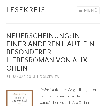
LESEKREIS
Springe
MENÜ
zum
Inhalt
NEUERSCHEINUNG: IN
EINER ANDEREN HAUT, EIN
BESONDERER
LIEBESROMAN VON ALIX
OHLIN
31. JANUAR 2013
|
DOLCEVITA
„
Inside
“ lautet der Originaltitel, unter
dem der Liebesroman der
kanadischen Autorin Alix Ohlin im