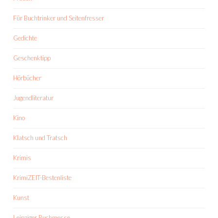
Für Buchtrinker und Seitenfresser
Gedichte
Geschenktipp
Hörbücher
Jugendliteratur
Kino
Klatsch und Tratsch
Krimis
KrimiZEIT-Bestenliste
Kunst
Leipziger Buchmesse