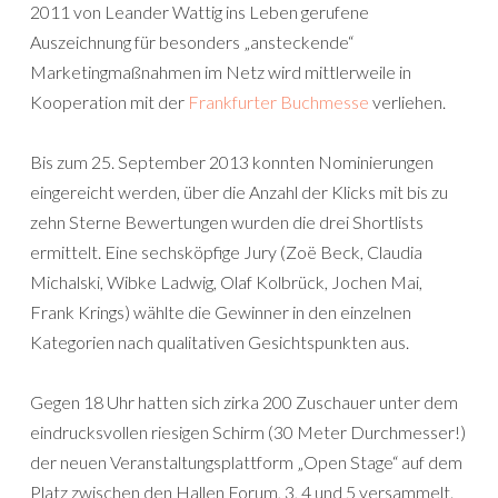
2011 von Leander Wattig ins Leben gerufene
Auszeichnung für besonders „ansteckende“
Marketingmaßnahmen im Netz wird mittlerweile in
Kooperation mit der
Frankfurter Buchmesse
verliehen.
Bis zum 25. September 2013 konnten Nominierungen
eingereicht werden, über die Anzahl der Klicks mit bis zu
zehn Sterne Bewertungen wurden die drei Shortlists
ermittelt. Eine sechsköpfige Jury (Zoë Beck, Claudia
Michalski, Wibke Ladwig, Olaf Kolbrück, Jochen Mai,
Frank Krings) wählte die Gewinner in den einzelnen
Kategorien nach qualitativen Gesichtspunkten aus.
Gegen 18 Uhr hatten sich zirka 200 Zuschauer unter dem
eindrucksvollen riesigen Schirm (30 Meter Durchmesser!)
der neuen Veranstaltungsplattform „Open Stage“ auf dem
Platz zwischen den Hallen Forum, 3, 4 und 5 versammelt.