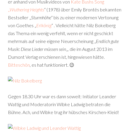
er anhand von Musikvideos von
Kate Bushs Song
„
Wuthering Heights
“ (1978) über Emily Brontës bekannten
Bestseller „
Sturmhöhe
“ bis zu einer modernen Vertonung
von Goethes „
Erlkönig
“ . Vielleicht hätte Nilz Bokelberg
das Thema ein wenig verfehlt, wenn er nicht geschickt
mehrmals auf seine eigene Neuerscheinung „
Endlich gute
Musik: Diese Lieder müssen sein
„, die im August 2013 im
Dumont Verlag erschienen ist, hingewiesen hätte.
Bitteschön
, es hat funktioniert. 😉
Gegen 18.30 Uhr war es dann soweit: Initiator Leander
Wattig und Moderatorin Wibke Ladwig betraten die
Bühne. Ach, und Wibke trug ihr hübsches Kirschen-Kleid!