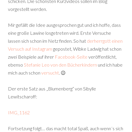
schicken. Die schönsten Kurzvideos sollen im Blog
vorgestellt werden.
Mir gefällt die Idee ausgesprochen gut und ich hoffe, dass
eine große Lawine losgetreten wird. Erste Versuche
lassen sich schon im Netz finden. So hat
derherrgott einen
Versuch auf Instagram
gepostet, Wibke Ladwig hat schon
zwei Beispiele auf ihrer
Facebook-Seite
veröffentlicht,
ebenso
Stefanie Leo von den Bücherkindern
und ich habe
mich auch schon
versucht
. 😉
Der erste Satz aus „Blumenberg“ von Sibylle
Lewitscharoff:
IMG_1162
Fortsetzung folgt… das macht total Spaß, auch wenn´s sich