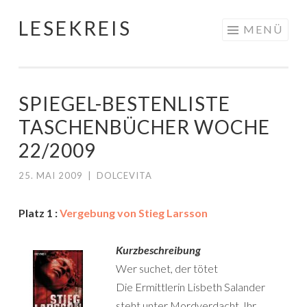
LESEKREIS
Springe
MENÜ
zum
Inhalt
SPIEGEL-BESTENLISTE
TASCHENBÜCHER WOCHE
22/2009
25. MAI 2009
|
DOLCEVITA
Platz 1 :
Vergebung von Stieg Larsson
Kurzbeschreibung
Wer suchet, der tötet
Die Ermittlerin Lisbeth Salander
steht unter Mordverdacht. Ihr