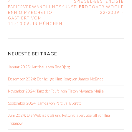
<
SPIEGEL-BESTENLISTE
BEITRAGS-
PAPIERVERWANDLUNGSKÜNSTLER
HARDCOVER WOCHE
ENNIO MARCHETTO
22/2009
>
NAVIGATION
GASTIERT VOM
11.-13.06. IN MÜNCHEN
NEUESTE BEITRÄGE
Januar 2025: Auerhaus von Bov Bjerg
Dezember 2024: Der heilige King Kong von James McBride
November 2024: Tanz der Teufel von Fiston Mwanza Mujila
September 2024: James von Percival Everett
Juni 2024: Die Welt ist groß und Rettung lauert überall von Ilija
Trojanow