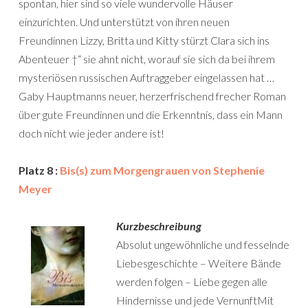
spontan, hier sind so viele wundervolle Häuser
einzurichten. Und unterstützt von ihren neuen
Freundinnen Lizzy, Britta und Kitty stürzt Clara sich ins
Abenteuer †“ sie ahnt nicht, worauf sie sich da bei ihrem
mysteriösen russischen Auftraggeber eingelassen hat …
Gaby Hauptmanns neuer, herzerfrischend frecher Roman
über gute Freundinnen und die Erkenntnis, dass ein Mann
doch nicht wie jeder andere ist!
Platz 8 :
Bis(s) zum Morgengrauen von Stephenie
Meyer
Kurzbeschreibung
Absolut ungewöhnliche und fesselnde
Liebesgeschichte – Weitere Bände
werden folgen – Liebe gegen alle
Hindernisse und jede VernunftMit