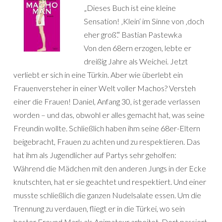
„Dieses Buch ist eine kleine
Sensation! ‚Klein‘ im Sinne von ‚doch
eher groß‘.“ Bastian Pastewka
Von den 68ern erzogen, lebte er
dreißig Jahre als Weichei. Jetzt
verliebt er sich in eine Türkin. Aber wie überlebt ein
Frauenversteher in einer Welt voller Machos? Versteh
einer die Frauen! Daniel, Anfang 30, ist gerade verlassen
worden – und das, obwohl er alles gemacht hat, was seine
Freundin wollte. Schließlich haben ihm seine 68er-Eltern
beigebracht, Frauen zu achten und zu respektieren. Das
hat ihm als Jugendlicher auf Partys sehr geholfen:
Während die Mädchen mit den anderen Jungs in der Ecke
knutschten, hat er sie geachtet und respektiert. Und einer
musste schließlich die ganzen Nudelsalate essen. Um die
Trennung zu verdauen, fliegt er in die Türkei, wo sein
bester Freund Mark als Animateur arbeitet. Dort passiert