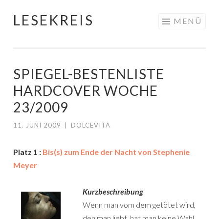
LESEKREIS
Springe
MENÜ
zum
Inhalt
SPIEGEL-BESTENLISTE
HARDCOVER WOCHE
23/2009
11. JUNI 2009
|
DOLCEVITA
Platz 1 :
Bis(s) zum Ende der Nacht von Stephenie
Meyer
Kurzbeschreibung
Wenn man vom dem getötet wird,
den man liebt, hat man keine Wahl.