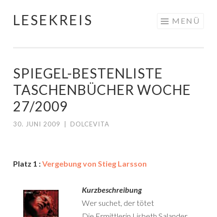
LESEKREIS
Springe
MENÜ
zum
Inhalt
SPIEGEL-BESTENLISTE
TASCHENBÜCHER WOCHE
27/2009
30. JUNI 2009
|
DOLCEVITA
Platz 1 :
Vergebung von Stieg Larsson
Kurzbeschreibung
Wer suchet, der tötet
Die Ermittlerin Lisbeth Salander