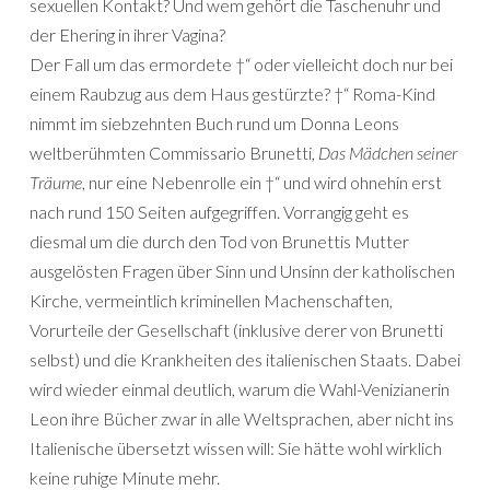
sexuellen Kontakt? Und wem gehört die Taschenuhr und
der Ehering in ihrer Vagina?
Der Fall um das ermordete †“ oder vielleicht doch nur bei
einem Raubzug aus dem Haus gestürzte? †“ Roma-Kind
nimmt im siebzehnten Buch rund um Donna Leons
weltberühmten Commissario Brunetti,
Das Mädchen seiner
Träume
, nur eine Nebenrolle ein †“ und wird ohnehin erst
nach rund 150 Seiten aufgegriffen. Vorrangig geht es
diesmal um die durch den Tod von Brunettis Mutter
ausgelösten Fragen über Sinn und Unsinn der katholischen
Kirche, vermeintlich kriminellen Machenschaften,
Vorurteile der Gesellschaft (inklusive derer von Brunetti
selbst) und die Krankheiten des italienischen Staats. Dabei
wird wieder einmal deutlich, warum die Wahl-Venizianerin
Leon ihre Bücher zwar in alle Weltsprachen, aber nicht ins
Italienische übersetzt wissen will: Sie hätte wohl wirklich
keine ruhige Minute mehr.