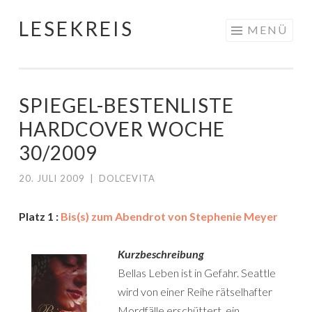
LESEKREIS
Springe
MENÜ
zum
Inhalt
SPIEGEL-BESTENLISTE
HARDCOVER WOCHE
30/2009
20. JULI 2009
|
DOLCEVITA
Platz 1 :
Bis(s) zum Abendrot von Stephenie Meyer
Kurzbeschreibung
Bellas Leben ist in Gefahr. Seattle
wird von einer Reihe rätselhafter
Mordfälle erschüttert, ein