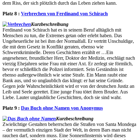
dem Riss, der sich plötzlich durch das Leben ziehen kann.
Platz 8 :
Verbrechen von Ferdinand von Schirach
Kurzbeschreibung
Ferdinand von Schirach hat es in seinem Beruf alltäglich mit
Menschen zu tun, die Extremes getan oder erlebt haben. Das
Ungeheuerliche ist bei ihm der Normalfall. Er vertritt Unschuldige,
die mit dem Gesetz in Konflikt geraten, ebenso wie
Schwerstkriminelle. Deren Geschichten erzählt er …Ein
angesehener, freundlicher Herr, Doktor der Medizin, erschlägt nach
vierzig Ehejahren seine Frau mit einer Axt. Er zerlegt sie förmlich,
bevor er schließlich die Polizei informiert. Sein Geständnis ist
ebenso außergewöhnlich wie seine Strafe. Ein Mann raubt eine
Bank aus, und so unglaublich das klingt: er hat seine Gründe.
Gegen jede Wahrscheinlichkeit wird er von der deutschen Justiz an
Leib und Seele gerettet. Eine junge Frau tötet ihren Bruder. Aus
Liebe. Lauter unglaubliche Geschichten, doch sie sind wahr.
Platz 9 :
Das Buch ohne Namen von Anonymus
Kurzbeschreibung
Zwielichtige Gestalten beherrschen die Straßen von Santa Mondega
– der vermutlich einzigen Stadt der Welt, in deren Bars man nicht
rauchen darf, sondern muss. Eine Sonnenfinsternis wird dieses