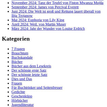
November 2024: Tanz der Teufel von Fiston Mwanza Mujila
September 2024: James von Percival Everett
Juni 2024: Die Welt ist groß und Rettung lauert überall von
Ilija Trojanow
Mai 2024: Euphoria von Lily King
April 2024: Weil. von Martin Muser
März 2024: Jahr der Wunder von Louise Erdrich
Kategorien
7 Fragen
Brauchtum
Buchskandale
Bücher
Bücher aus dem Lesekreis
Der schönste erste Satz
Der schönste letzte Satz
Dies und Das
Frauen
Für Buchtrinker und Seitenfresser
Gedichte
Geschenktipp
Hörbücher
Jugendliteratur