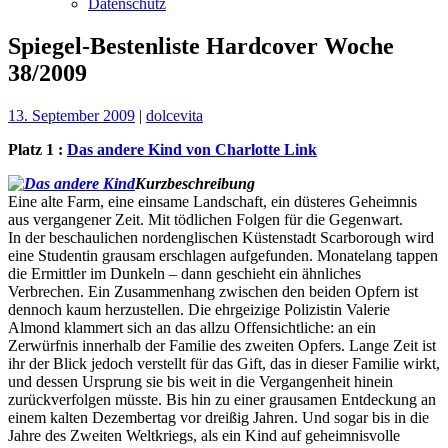
Datenschutz
Spiegel-Bestenliste Hardcover Woche
38/2009
13. September 2009
|
dolcevita
Platz 1 :
Das andere Kind von Charlotte Link
Kurzbeschreibung
Eine alte Farm, eine einsame Landschaft, ein düsteres Geheimnis
aus vergangener Zeit. Mit tödlichen Folgen für die Gegenwart.
In der beschaulichen nordenglischen Küstenstadt Scarborough wird
eine Studentin grausam erschlagen aufgefunden. Monatelang tappen
die Ermittler im Dunkeln – dann geschieht ein ähnliches
Verbrechen. Ein Zusammenhang zwischen den beiden Opfern ist
dennoch kaum herzustellen. Die ehrgeizige Polizistin Valerie
Almond klammert sich an das allzu Offensichtliche: an ein
Zerwürfnis innerhalb der Familie des zweiten Opfers. Lange Zeit ist
ihr der Blick jedoch verstellt für das Gift, das in dieser Familie wirkt,
und dessen Ursprung sie bis weit in die Vergangenheit hinein
zurückverfolgen müsste. Bis hin zu einer grausamen Entdeckung an
einem kalten Dezembertag vor dreißig Jahren. Und sogar bis in die
Jahre des Zweiten Weltkriegs, als ein Kind auf geheimnisvolle