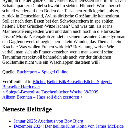
Aylin, in die der ganze Club verliebt ist, interessiert sich für ihn. Den
Schattenparker. Daniel schwebt im siebten Himmel. Wird aber sehr
schnell wieder auf den Boden der Tatsachen zurückgeholt, als er,
zurück in Deutschland, Aylins türkische Großfamilie kennenlernt.
Soll er nach dem Essen bei den Schwiegereltern in spe spülen
helfen? Über Griechen-Witze lachen? Und was tun, als er ins
Männercafé eingeladen wird und dann auch noch in die türkische
Disco? Moritz Netenjakob zündet in seinem rasanten Comedyroman
ein Gagfeuerwerk ohnegleichen – kein Wunder, das Thema ist ein
Kracher: Was wollen Frauen wirklich? Beziehungsweise: Wie
verhält man sich als Frauenversteher, wenn man sowohl seine
Traumfrau respektvoll behandeln als auch vor der türkischen
Großfamilie nicht wie ein Waschlappen dastehen will?
Quelle:
Buchreport – Spiegel Online
Veröffentlicht in
Bücher
Belletristik
Bestseller
Bücher
Spiegel-
Bestseller Hardcover
Beitrags-
<
Spiegel-Bestenliste Taschenbücher Woche 38/2009
Allison Brennan – Hass soll dich zerstören
>
Navigation
Neueste Beiträge
Januar 2025: Auerhaus von Bov Bjerg
Dezember 2024: Der heilige King Kong von James McBride