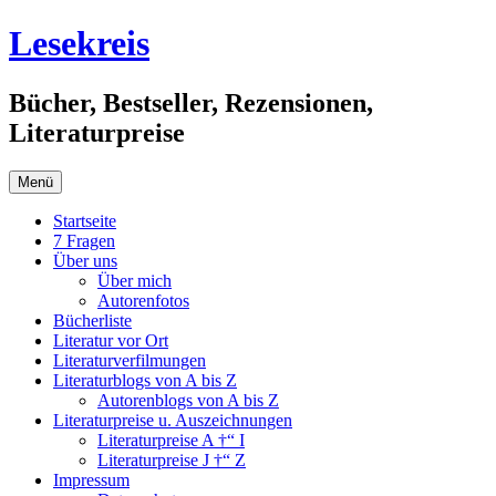
Springe
Lesekreis
zum
Inhalt
Bücher, Bestseller, Rezensionen,
Literaturpreise
Menü
Startseite
7 Fragen
Über uns
Über mich
Autorenfotos
Bücherliste
Literatur vor Ort
Literaturverfilmungen
Literaturblogs von A bis Z
Autorenblogs von A bis Z
Literaturpreise u. Auszeichnungen
Literaturpreise A †“ I
Literaturpreise J †“ Z
Impressum