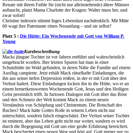
Renate mit ihrem Faible für (nicht nur alleinstehende) ältere Männer
auftaucht, platzt Mama Charlotte der Kragen: Walter muss her, und
zwar sofort!
Christine indessen stimmt Inges Lebenslust nachdenklich. Mit Mitte
60 wagt ihre Patentante einen Neuanfang – und sie selbst?
Platz 5 :
Die Hütte: Ein Wochenende mit Gott von William P.
Young
Kurzbeschreibung
Macks jüngste Tochter ist vor Jahren entführt und wahrscheinlich
umgebracht worden. Ihre letzten Spuren hat man in einer
Schutzhütte im Wald gefunden, in deren Nähe die Familie auf einem
Ausflug campierte. Jetzt erhält Mack rätselhafte Einladungen, die
ihn aus seiner tiefen Depression reißen, in der er mit Gott über den
Verlust hadert. Diese Einladungen locken ihn in die Hütte, wo er an
einem bemerkenswerten Wochenende Gott, Jesus und den Heiligen
Geist persönlich trifft. In furiosen Dialogen mit Gott über das Böse
und den Schmerz der Welt kommt Mack zu einem neuen
Verständnis von Schöpfung und Christentum. Die Botschaft des
Buches? Mack hatte Gottes Rolle in seinem Leben nicht nur
unterschätzt, sondern falsch eingeschätzt. Der Verlust seiner Tochter
ist eminent, aber das Leben geht nicht nur weiter, sondern es wird
durch die Begegnung mit Gott um eine große Erfahrung bereichert.
Mack beschreitet einen neuen Weg und hört auf, Gott immer nur zu