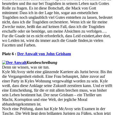
beurteilen und ihn nur bei Tragödien in seinem Leben nach Gottes
Rolle zu fragen. Es ist diese Botschaft, die Mack von Gott
mitnimmt: Dass ich in der Lage bin, sogar aus entsetzlichen
Tragödien noch unglaublich viel Gutes entstehen zu lassen, bedeutet
nicht, dass ich die Tragödien orchestriere. Wenn ich sie für meine
Zwecke nutze, heißt das auf keinen Fall, dass ich die Tragödien
erschaffe oder sie benötige, um meine Absichten zu verfolgen….
Fur die Gnade ist es nicht erforderlich, dass Leid existiert,aber dort,
wo Leiden ist, wirst du immer auch die Gnade finden,in vielen
Facetten und Farben.
Platz 6 :
Der Anwalt von John Grisham
Kurzbeschreibung
Denn sie wissen, was sie tun.
Kyle McAvoy steht eine glänzende Karriere als Jurist bevor. Bis ihn
die Vergangenheit einholt. Eine Frau behauptet, Jahre zuvor auf
einer Party in Kyles Wohnung vergewaltigt worden zu sein. Kyle
weiß, dass diese Anklage seine Zukunft zerstören kann. Und er trifft
eine Entscheidung, für die er mit allem brechen muss, was bisher
sein Leben bestimmt hat. Der neue Grisham – ein Thriller um
Macht, Korruption und eine Welt, der jegliche Moral
abhandengekommen ist.
Noch eine Prüfung, dann hat Kyle McAvoy sein Examen in der
Tasche. Die Welt liegt dem brillanten Juristen zu Füßen, schon jetzt