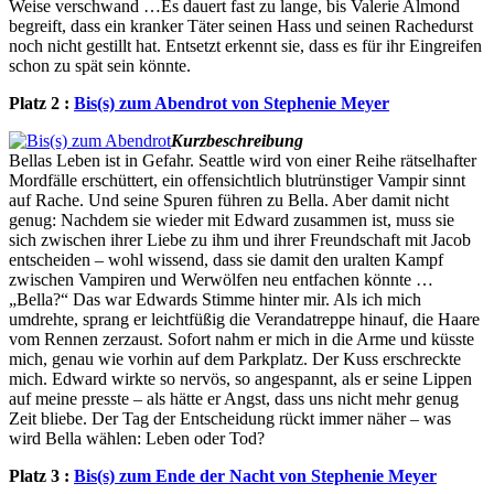
Weise verschwand …Es dauert fast zu lange, bis Valerie Almond
begreift, dass ein kranker Täter seinen Hass und seinen Rachedurst
noch nicht gestillt hat. Entsetzt erkennt sie, dass es für ihr Eingreifen
schon zu spät sein könnte.
Platz 2 :
Bis(s) zum Abendrot von Stephenie Meyer
Kurzbeschreibung
Bellas Leben ist in Gefahr. Seattle wird von einer Reihe rätselhafter
Mordfälle erschüttert, ein offensichtlich blutrünstiger Vampir sinnt
auf Rache. Und seine Spuren führen zu Bella. Aber damit nicht
genug: Nachdem sie wieder mit Edward zusammen ist, muss sie
sich zwischen ihrer Liebe zu ihm und ihrer Freundschaft mit Jacob
entscheiden – wohl wissend, dass sie damit den uralten Kampf
zwischen Vampiren und Werwölfen neu entfachen könnte …
„Bella?“ Das war Edwards Stimme hinter mir. Als ich mich
umdrehte, sprang er leichtfüßig die Verandatreppe hinauf, die Haare
vom Rennen zerzaust. Sofort nahm er mich in die Arme und küsste
mich, genau wie vorhin auf dem Parkplatz. Der Kuss erschreckte
mich. Edward wirkte so nervös, so angespannt, als er seine Lippen
auf meine presste – als hätte er Angst, dass uns nicht mehr genug
Zeit bliebe. Der Tag der Entscheidung rückt immer näher – was
wird Bella wählen: Leben oder Tod?
Platz 3 :
Bis(s) zum Ende der Nacht von Stephenie Meyer