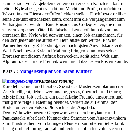
kann er sich vor Angeboten der renommiertesten Kanzleien kaum
retten. Kyle aber geht es nicht um Macht und Profit, er möchte sein
Wissen in den Dienst der Öffentlichkeit stellen. Doch bevor er über
seine Zukunft entscheiden kann, droht ihm die Vergangenheit zum
Verhängnis zu werden. Eine Episode aus Collegezeiten, die er nur
zu gern vergessen hätte. Die falschen Leute erfahren davon und
erpressen ihn. Kyle wird gezwungen, einen Job anzunehmen, für
den sich jeder andere Jurist ein Bein ausreißen würde. Er wird
Partner bei Scully & Pershing, der mächtigsten Anwaltskanzlei der
Welt. Noch bevor Kyle in Erfahrung bringen kann, was seine
Erpresser mit diesem Auftrag bezwecken, gerät seine Welt zum
Alptraum, der ihn die Freiheit, wenn nicht das Leben kosten könnte.
Platz 7 :
Mängelexemplar von Sarah Kuttner
Kurzbeschreibung
Karo lebt schnell und flexibel. Sie ist das Musterexemplar unserer
Zeit: intelligent, liebenswert und aggressiv, überdreht und traurig.
Als sie ihren Job verliert, ein paar falsche Freunde aussortiert und
mutig ihre feige Beziehung beendet, verliert sie auf einmal den
Boden unter den Füßen. Plötzlich ist die Angst da.
Dem Wahnwitz unserer Gegenwart zwischen Partylaune und
Panikattacke gibt Sarah Kuttner eine Stimme: vom Augenzwinkern
zum Ernstmachen, vom launigen Plaudern zur bitteren Selbstkritik.
Lustig und tieftraurig, radikal und leidenschaftlich erzählt sie von