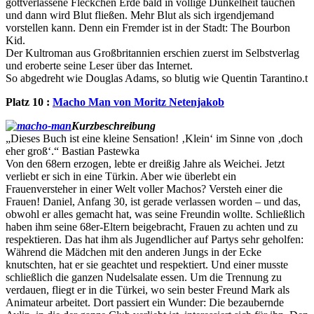
gottverlassene Fleckchen Erde bald in völlige Dunkelheit tauchen
und dann wird Blut fließen. Mehr Blut als sich irgendjemand
vorstellen kann. Denn ein Fremder ist in der Stadt: The Bourbon
Kid.
Der Kultroman aus Großbritannien erschien zuerst im Selbstverlag
und eroberte seine Leser über das Internet.
So abgedreht wie Douglas Adams, so blutig wie Quentin Tarantino.t
Platz 10 :
Macho Man von Moritz Netenjakob
Kurzbeschreibung
„Dieses Buch ist eine kleine Sensation! ‚Klein‘ im Sinne von ‚doch
eher groß‘.“ Bastian Pastewka
Von den 68ern erzogen, lebte er dreißig Jahre als Weichei. Jetzt
verliebt er sich in eine Türkin. Aber wie überlebt ein
Frauenversteher in einer Welt voller Machos? Versteh einer die
Frauen! Daniel, Anfang 30, ist gerade verlassen worden – und das,
obwohl er alles gemacht hat, was seine Freundin wollte. Schließlich
haben ihm seine 68er-Eltern beigebracht, Frauen zu achten und zu
respektieren. Das hat ihm als Jugendlicher auf Partys sehr geholfen:
Während die Mädchen mit den anderen Jungs in der Ecke
knutschten, hat er sie geachtet und respektiert. Und einer musste
schließlich die ganzen Nudelsalate essen. Um die Trennung zu
verdauen, fliegt er in die Türkei, wo sein bester Freund Mark als
Animateur arbeitet. Dort passiert ein Wunder: Die bezaubernde