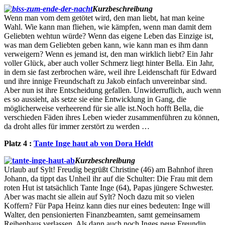
Kurzbeschreibung
Wenn man vom dem getötet wird, den man liebt, hat man keine
Wahl. Wie kann man fliehen, wie kämpfen, wenn man damit dem
Geliebten wehtun würde? Wenn das eigene Leben das Einzige ist,
was man dem Geliebten geben kann, wie kann man es ihm dann
verweigern? Wenn es jemand ist, den man wirklich liebt? Ein Jahr
voller Glück, aber auch voller Schmerz liegt hinter Bella. Ein Jahr,
in dem sie fast zerbrochen wäre, weil ihre Leidenschaft für Edward
und ihre innige Freundschaft zu Jakob einfach unvereinbar sind.
Aber nun ist ihre Entscheidung gefallen. Unwiderruflich, auch wenn
es so aussieht, als setze sie eine Entwicklung in Gang, die
möglicherweise verheerend für sie alle ist.Noch hofft Bella, die
verschieden Fäden ihres Leben wieder zusammenführen zu können,
da droht alles für immer zerstört zu werden …
Platz 4 :
Tante Inge haut ab von Dora Heldt
Kurzbeschreibung
Urlaub auf Sylt! Freudig begrüßt Christine (46) am Bahnhof ihren
Johann, da tippt das Unheil ihr auf die Schulter: Die Frau mit dem
roten Hut ist tatsächlich Tante Inge (64), Papas jüngere Schwester.
Aber was macht sie allein auf Sylt? Noch dazu mit so vielen
Koffern? Für Papa Heinz kann dies nur eines bedeuten: Inge will
Walter, den pensionierten Finanzbeamten, samt gemeinsamem
Reihenhaus verlassen. Als dann auch noch Inges neue Freundin