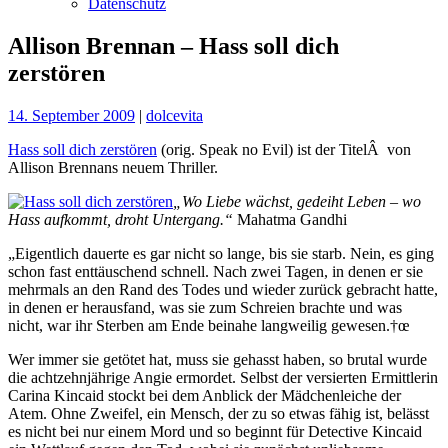
Datenschutz
Allison Brennan – Hass soll dich
zerstören
14. September 2009
|
dolcevita
Hass soll dich zerstören
(orig. Speak no Evil) ist der TitelÂ von
Allison Brennans neuem Thriller.
„Wo Liebe wächst, gedeiht Leben – wo
Hass aufkommt, droht Untergang.“
Mahatma Gandhi
„Eigentlich dauerte es gar nicht so lange, bis sie starb. Nein, es ging
schon fast enttäuschend schnell. Nach zwei Tagen, in denen er sie
mehrmals an den Rand des Todes und wieder zurück gebracht hatte,
in denen er herausfand, was sie zum Schreien brachte und was
nicht, war ihr Sterben am Ende beinahe langweilig gewesen.†œ
Wer immer sie getötet hat, muss sie gehasst haben, so brutal wurde
die achtzehnjährige Angie ermordet. Selbst der versierten Ermittlerin
Carina Kincaid stockt bei dem Anblick der Mädchenleiche der
Atem. Ohne Zweifel, ein Mensch, der zu so etwas fähig ist, belässt
es nicht bei nur einem Mord und so beginnt für Detective Kincaid