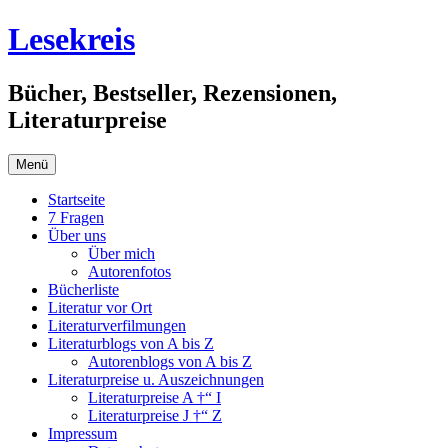
Springe
Lesekreis
zum
Inhalt
Bücher, Bestseller, Rezensionen,
Literaturpreise
Menü
Startseite
7 Fragen
Über uns
Über mich
Autorenfotos
Bücherliste
Literatur vor Ort
Literaturverfilmungen
Literaturblogs von A bis Z
Autorenblogs von A bis Z
Literaturpreise u. Auszeichnungen
Literaturpreise A †“ I
Literaturpreise J †“ Z
Impressum