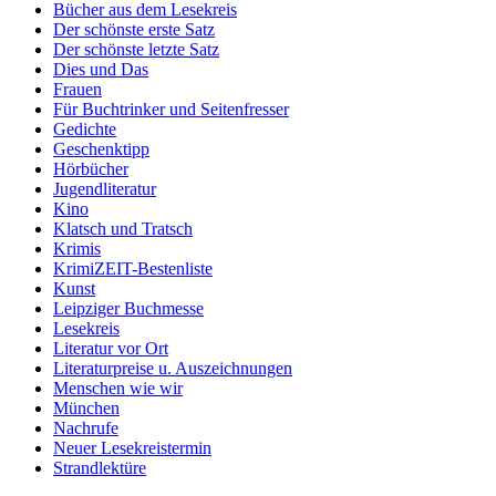
Bücher aus dem Lesekreis
Der schönste erste Satz
Der schönste letzte Satz
Dies und Das
Frauen
Für Buchtrinker und Seitenfresser
Gedichte
Geschenktipp
Hörbücher
Jugendliteratur
Kino
Klatsch und Tratsch
Krimis
KrimiZEIT-Bestenliste
Kunst
Leipziger Buchmesse
Lesekreis
Literatur vor Ort
Literaturpreise u. Auszeichnungen
Menschen wie wir
München
Nachrufe
Neuer Lesekreistermin
Strandlektüre