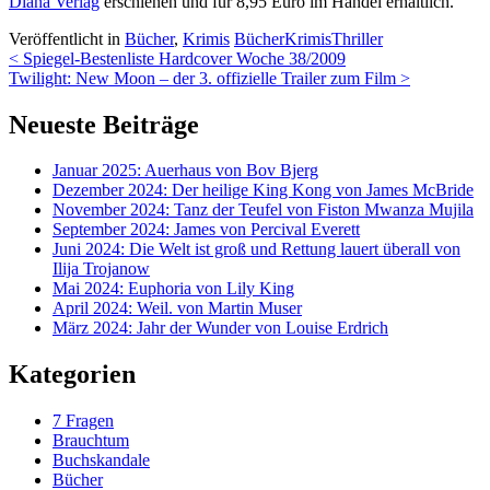
Diana Verlag
erschienen und für 8,95 Euro im Handel erhältlich.
Veröffentlicht in
Bücher
,
Krimis
Bücher
Krimis
Thriller
Beitrags-
<
Spiegel-Bestenliste Hardcover Woche 38/2009
Twilight: New Moon – der 3. offizielle Trailer zum Film
>
Navigation
Neueste Beiträge
Januar 2025: Auerhaus von Bov Bjerg
Dezember 2024: Der heilige King Kong von James McBride
November 2024: Tanz der Teufel von Fiston Mwanza Mujila
September 2024: James von Percival Everett
Juni 2024: Die Welt ist groß und Rettung lauert überall von
Ilija Trojanow
Mai 2024: Euphoria von Lily King
April 2024: Weil. von Martin Muser
März 2024: Jahr der Wunder von Louise Erdrich
Kategorien
7 Fragen
Brauchtum
Buchskandale
Bücher