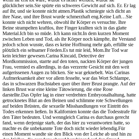
glücklicher sein.Sie spürte ein schweres Gewicht auf sich. Er. Er lag
auf ihr, und sie konnte nicht atmen.Plastik schmiegte sich dicht an
ihre Nase, und ihre Brust wurde schmerzhaft eng.Keine Luft…Sie
konnte sich nicht wehren, obwohl ihr Körper es versuchte. Ihre
Beine strampelten kraftlos, ihre Finger krallten sich in das glatte
Material.Ich bin so müde. Ich kann nicht.In dem kurzen Moment
zwischen Leben und Tod, als ihr Körper noch kämpfte, ihr Verstand
jedoch schon wusste, dass es keine Hoffnung mehr gab, erfüllte sie
plötzlich ein seltsamer Frieden.Es tut mir leid, Mom.Ihr Tod war
kein leichter gewesen.Carina Kincaid, Detective der
Mordkommission, starrte auf den toten, nackten Körper der jungen
Frau, vermied es allerdings, in das verzerrte Gesicht mit den weit
aufgerissenen Augen zu blicken. Sie war geknebelt. Was Carinas
Aufmerksamkeit aber vor allem fesselte, war das Wort Schlampe,
das in schwarzen Buchstaben quer über ihrer Brust prangte. Auf der
linken Brust war eine kleine Tätowierung, die eine Rose
darstellte.Das Opfer lag in einer verdrehten Embryonalhaltung, hatte
getrocknetes Blut an den Beinen und schlimme rote Schwellungen
auf beiden Brüsten, die sexuelle Misshandlungen vor Eintritt des
Todes erkennen ließen. In Kalifornien konnte das die Todesstrafe für
den Täter bedeuten. Und wenngleich Carina es durchaus gerecht
fand, wenn derjenige starb, der das hier zu verantworten hatte, so
machte es die unbekannte Tote doch nicht wieder lebendig.Für
einen Moment wandte sie den Blick von der Leiche ab und hin zu