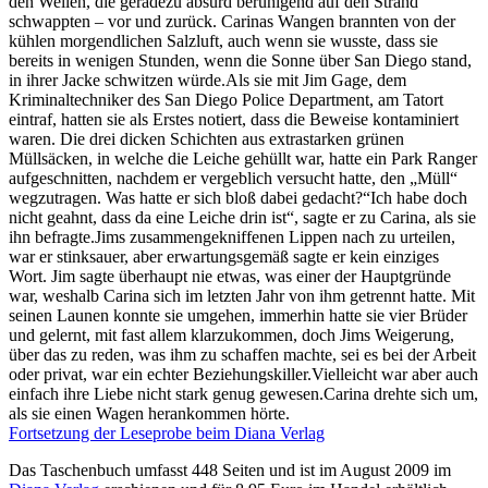
den Wellen, die geradezu absurd beruhigend auf den Strand
schwappten – vor und zurück. Carinas Wangen brannten von der
kühlen morgendlichen Salzluft, auch wenn sie wusste, dass sie
bereits in wenigen Stunden, wenn die Sonne über San Diego stand,
in ihrer Jacke schwitzen würde.Als sie mit Jim Gage, dem
Kriminaltechniker des San Diego Police Department, am Tatort
eintraf, hatten sie als Erstes notiert, dass die Beweise kontaminiert
waren. Die drei dicken Schichten aus extrastarken grünen
Müllsäcken, in welche die Leiche gehüllt war, hatte ein Park Ranger
aufgeschnitten, nachdem er vergeblich versucht hatte, den „Müll“
wegzutragen. Was hatte er sich bloß dabei gedacht?“Ich habe doch
nicht geahnt, dass da eine Leiche drin ist“, sagte er zu Carina, als sie
ihn befragte.Jims zusammengekniffenen Lippen nach zu urteilen,
war er stinksauer, aber erwartungsgemäß sagte er kein einziges
Wort. Jim sagte überhaupt nie etwas, was einer der Hauptgründe
war, weshalb Carina sich im letzten Jahr von ihm getrennt hatte. Mit
seinen Launen konnte sie umgehen, immerhin hatte sie vier Brüder
und gelernt, mit fast allem klarzukommen, doch Jims Weigerung,
über das zu reden, was ihm zu schaffen machte, sei es bei der Arbeit
oder privat, war ein echter Beziehungskiller.Vielleicht war aber auch
einfach ihre Liebe nicht stark genug gewesen.Carina drehte sich um,
als sie einen Wagen herankommen hörte.
Fortsetzung der Leseprobe beim Diana Verlag
Das Taschenbuch umfasst 448 Seiten und ist im August 2009 im