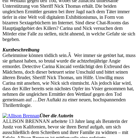
ein Wettlauf gegen den Tod, wobei sie zunächst unliebsame
Unterstützung von Sheriff Nick Thomas erhält. Die beiden
ungleichen Ermittler geraten bei ihrer Jagd nach dem Täter immer
tiefer in eine Welt voll digitalem Exhibitionismus, in Form von
bizarren Sextagebüchern im Internet. Sind diese Chat-Rooms das
Hauptjagdgebiet des Killers? Carina und Nick versuchen dem
Mörder eine Falle zu stellen, nicht ahnend, in welche Gefahr sie sich
begeben.
Kurzbeschreibung
Geheimnisse können tödlich sein.Â Wer immer sie getötet hat, muss
sie gehasst haben, so brutal wurde die achtzehnjährige Angie
ermordet. Detective Carina Kincaid verdächtigt den Exfreund des
Mädchens, doch dieser beteuert seine Unschuld und bittet seinen
älteren Bruder, Sheriff Nick Thomas, um Hilfe. Unwillig muss
Carina mit ansehen, wie Nick sich einmischt. Als jedoch klar wird,
dass der Killer bereits sein nächstes Opfer ins Visier genommen hat,
nehmen die ungleichen Ermittler den Wettlauf gegen den Tod
gemeinsam auf …Der Auftakt zu einer neuen, hochspannenden
Thrillertrilogie.
Über die Autorin
ALLISON BRENNAN arbeitete 13 Jahre lang als Beraterin der
Justiz von Kalifornien, bevor sie ihren Beruf aufgab, um sich
ausschließlich dem Schreiben und ihrer Familie zu widmen – mit
Erfolg. Allison Brennan ist mittlerweile eine gefeierte