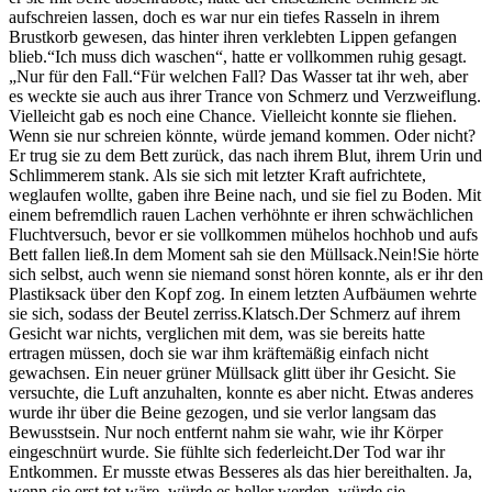
aufschreien lassen, doch es war nur ein tiefes Rasseln in ihrem
Brustkorb gewesen, das hinter ihren verklebten Lippen gefangen
blieb.“Ich muss dich waschen“, hatte er vollkommen ruhig gesagt.
„Nur für den Fall.“Für welchen Fall? Das Wasser tat ihr weh, aber
es weckte sie auch aus ihrer Trance von Schmerz und Verzweiflung.
Vielleicht gab es noch eine Chance. Vielleicht konnte sie fliehen.
Wenn sie nur schreien könnte, würde jemand kommen. Oder nicht?
Er trug sie zu dem Bett zurück, das nach ihrem Blut, ihrem Urin und
Schlimmerem stank. Als sie sich mit letzter Kraft aufrichtete,
weglaufen wollte, gaben ihre Beine nach, und sie fiel zu Boden. Mit
einem befremdlich rauen Lachen verhöhnte er ihren schwächlichen
Fluchtversuch, bevor er sie vollkommen mühelos hochhob und aufs
Bett fallen ließ.In dem Moment sah sie den Müllsack.Nein!Sie hörte
sich selbst, auch wenn sie niemand sonst hören konnte, als er ihr den
Plastiksack über den Kopf zog. In einem letzten Aufbäumen wehrte
sie sich, sodass der Beutel zerriss.Klatsch.Der Schmerz auf ihrem
Gesicht war nichts, verglichen mit dem, was sie bereits hatte
ertragen müssen, doch sie war ihm kräftemäßig einfach nicht
gewachsen. Ein neuer grüner Müllsack glitt über ihr Gesicht. Sie
versuchte, die Luft anzuhalten, konnte es aber nicht. Etwas anderes
wurde ihr über die Beine gezogen, und sie verlor langsam das
Bewusstsein. Nur noch entfernt nahm sie wahr, wie ihr Körper
eingeschnürt wurde. Sie fühlte sich federleicht.Der Tod war ihr
Entkommen. Er musste etwas Besseres als das hier bereithalten. Ja,
wenn sie erst tot wäre, würde es heller werden, würde sie