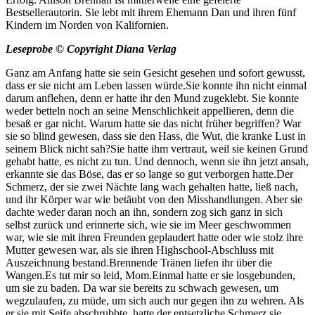
Bestsellerautorin. Sie lebt mit ihrem Ehemann Dan und ihren fünf
Kindern im Norden von Kalifornien.
Leseprobe © Copyright Diana Verlag
Ganz am Anfang hatte sie sein Gesicht gesehen und sofort gewusst,
dass er sie nicht am Leben lassen würde.Sie konnte ihn nicht einmal
darum anflehen, denn er hatte ihr den Mund zugeklebt. Sie konnte
weder betteln noch an seine Menschlichkeit appellieren, denn die
besaß er gar nicht. Warum hatte sie das nicht früher begriffen? War
sie so blind gewesen, dass sie den Hass, die Wut, die kranke Lust in
seinem Blick nicht sah?Sie hatte ihm vertraut, weil sie keinen Grund
gehabt hatte, es nicht zu tun. Und dennoch, wenn sie ihn jetzt ansah,
erkannte sie das Böse, das er so lange so gut verborgen hatte.Der
Schmerz, der sie zwei Nächte lang wach gehalten hatte, ließ nach,
und ihr Körper war wie betäubt von den Misshandlungen. Aber sie
dachte weder daran noch an ihn, sondern zog sich ganz in sich
selbst zurück und erinnerte sich, wie sie im Meer geschwommen
war, wie sie mit ihren Freunden geplaudert hatte oder wie stolz ihre
Mutter gewesen war, als sie ihren Highschool-Abschluss mit
Auszeichnung bestand.Brennende Tränen liefen ihr über die
Wangen.Es tut mir so leid, Mom.Einmal hatte er sie losgebunden,
um sie zu baden. Da war sie bereits zu schwach gewesen, um
wegzulaufen, zu müde, um sich auch nur gegen ihn zu wehren. Als
er sie mit Seife abschrubbte, hatte der entsetzliche Schmerz sie