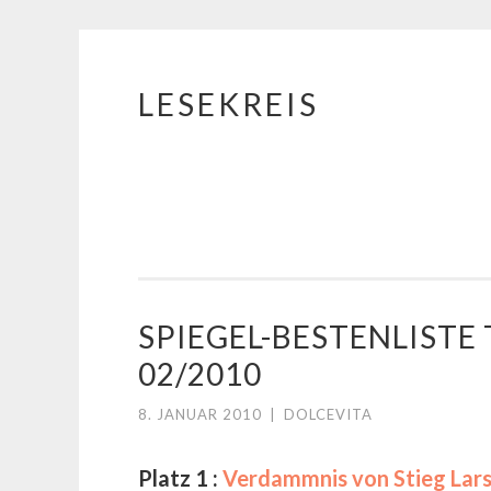
LESEKREIS
Springe
zum
Inhalt
SPIEGEL-BESTENLIST
02/2010
8. JANUAR 2010
|
DOLCEVITA
Platz 1 :
Verdammnis von Stieg Lar