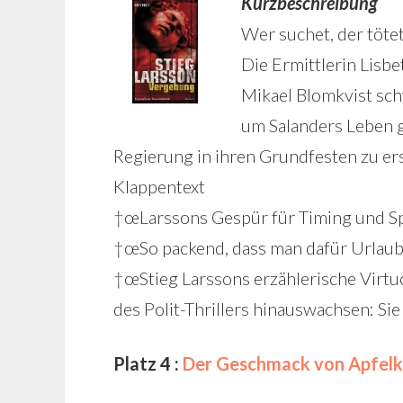
Kurzbeschreibung
Wer suchet, der töte
Die Ermittlerin Lisbe
Mikael Blomkvist sch
um Salanders Leben g
Regierung in ihren Grundfesten zu ersc
Klappentext
†œLarssons Gespür für Timing und Sp
†œSo packend, dass man dafür Urlaub 
†œStieg Larssons erzählerische Virtuos
des Polit-Thrillers hinauswachsen: Sie
Platz 4 :
Der Geschmack von Apfelk