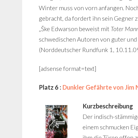
Winter muss von vorn anfangen. Noch l
gebracht, da fordert ihn sein Gegne
„Ške Edwarson beweist mit
Toter Man
schwedischen Autoren von guter und zu
(Norddeutscher Rundfunk 1, 10.11.0
[adsense format=text]
Platz 6 :
Dunkler Gefährte von Jim 
Kurzbeschreibung
Der indisch-stämmige
einem schmucken Eig
ihm die Türen offen z