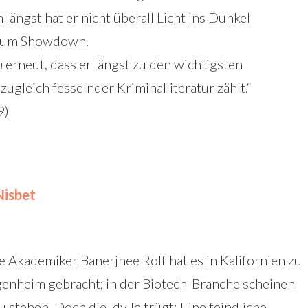
ängst hat er nicht überall Licht ins Dunkel
r zum Showdown.
n
erneut, dass er längst zu den wichtigsten
gleich fesselnder Kriminalliteratur zählt.“
9)
Nisbet
 Akademiker Banerjhee Rolf hat es in Kalifornien zu
enheim gebracht; in der Biotech-Branche scheinen
u stehen. Doch die Idylle trügt: Eine feindliche