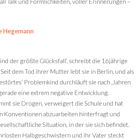
ll Talk und Förmlichkeiten, voller Erinnerungen –
ene Hegemann
ind der größte Glücksfall‘, schreibt die 16jährige
 Seit dem Tod ihrer Mutter lebt sie in Berlin, und als
störtes‘ Problemkind durchläuft sie nach ‚Jahren
gerade eine extrem negative Entwicklung.
nimmt sie Drogen, verweigert die Schule und hat
an Konventionen abzuarbeiten hinterfragt und
sellschaftliche Situation, in der sie sich befindet.
rlosten Halbgeschwistern und ihr Vater steckt