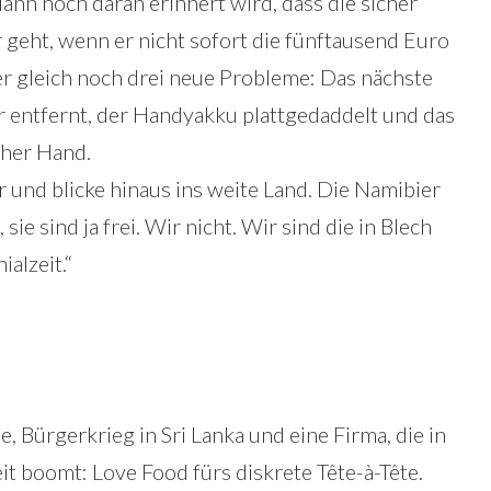
ann noch daran erinnert wird, dass die sicher
eht, wenn er nicht sofort die fünftausend Euro
r gleich noch drei neue Probleme: Das nächste
r entfernt, der Handyakku plattgedaddelt und das
cher Hand.
 und blicke hinaus ins weite Land. Die Namibier
sie sind ja frei. Wir nicht. Wir sind die in Blech
alzeit.“
, Bürgerkrieg in Sri Lanka und eine Firma, die in
it boomt: Love Food fürs diskrete Tête-à-Tête.