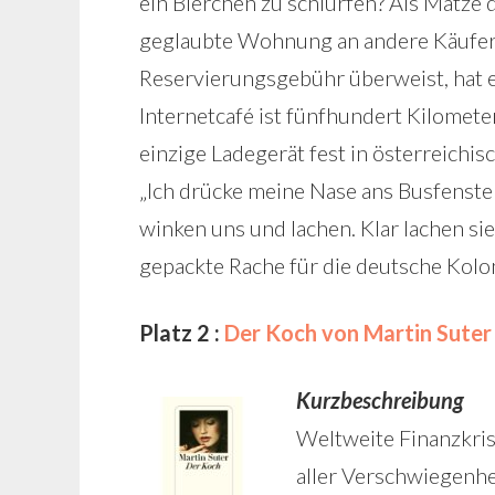
ein Bierchen zu schlürfen? Als Matze d
geglaubte Wohnung an andere Käufer g
Reservierungsgebühr überweist, hat e
Internetcafé ist fünfhundert Kilomete
einzige Ladegerät fest in österreichis
„Ich drücke meine Nase ans Busfenster
winken uns und lachen. Klar lachen sie, 
gepackte Rache für die deutsche Koloni
Platz 2 :
Der Koch von Martin Suter
Kurzbeschreibung
Weltweite Finanzkrise
aller Verschwiegenhe