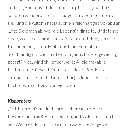
und da: „Aber das ist doch überhaupt nicht gewichtig,
sondern wunderbar leichtfüßig geschrieben†œ, meinte
sie, „und die Autorin hat ja auch ein reichhaltiges Vokabular
…†œ Sie brach ab, weil die Ladentür klingelte. Und stante
pede, wie sie es immer tat, ließ sie mich stehen, um eine
Kundin zu begrüßen. Heißt das beim Schreiben nicht
leichthändig ? Und ich hatte doch gar nichts von gewichtig
gesagt? Nee, wirklich. Ich schwöre: All die makabre
Hinterlist und fiese Heimtücke in diesen Stories ist
rundherum allerbeste Unterhaltung . Unbeschwertes
Lachen wünscht Vito von Eichborn.
Klappentext
„Mit ihren weißen Fluffhaaren sehen sie aus wie ein
Löwenzahnstrauß. Einmal pusten, und sie lösen sich in Luft
auf. Wenn es doch nur so einfach wäre.†œ Aufgeben?