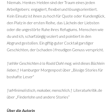
Niemals. Henkes Helden sind der Traum eines jeden
Arbeitgebers: engagiert, flexibel und lösungsorientiert.
Kein Einsatz ist ihnen zu hoch für Quote oder Kundenglück,
den Platz in der ersten Reihe, das Lächeln der Liebsten
oder die ungestörte Ruhe ihres Refugiums. Menschen wie
du und ich, scharfzüngig seziert und pointiert in den
Abgrund gestoßen. Ein giftig-guter Cocktail garstiger
Geschichten, der (schaden-) freudigen Genuss verspricht.
†œWer Geschichten à la Roald Dahl mag, wird dieses Büchlein
lieben.†
Hamburger Morgenpost über „Bissige Stories für
boshafte Leser“
†œMinimalistisch, makaber, menschlich.†
Literaturkritik.de
über „Finderlohn und andere Stories“
Über die Autorin