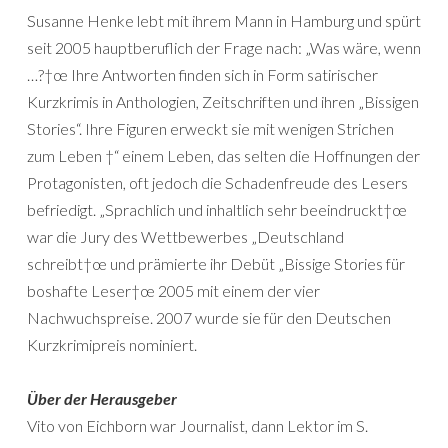
Susanne Henke lebt mit ihrem Mann in Hamburg und spürt
seit 2005 hauptberuflich der Frage nach: „Was wäre, wenn
…?†œ Ihre Antworten finden sich in Form satirischer
Kurzkrimis in Anthologien, Zeitschriften und ihren „Bissigen
Stories“. Ihre Figuren erweckt sie mit wenigen Strichen
zum Leben †“ einem Leben, das selten die Hoffnungen der
Protagonisten, oft jedoch die Schadenfreude des Lesers
befriedigt. „Sprachlich und inhaltlich sehr beeindruckt†œ
war die Jury des Wettbewerbes „Deutschland
schreibt†œ und prämierte ihr Debüt „Bissige Stories für
boshafte Leser†œ 2005 mit einem der vier
Nachwuchspreise. 2007 wurde sie für den Deutschen
Kurzkrimipreis nominiert.
Über der Herausgeber
Vito von Eichborn war Journalist, dann Lektor im S.