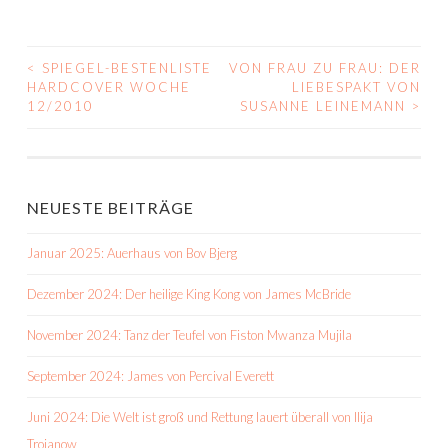
<
SPIEGEL-BESTENLISTE
VON FRAU ZU FRAU: DER
BEITRAGS-
HARDCOVER WOCHE
LIEBESPAKT VON
12/2010
SUSANNE LEINEMANN
>
NAVIGATION
NEUESTE BEITRÄGE
Januar 2025: Auerhaus von Bov Bjerg
Dezember 2024: Der heilige King Kong von James McBride
November 2024: Tanz der Teufel von Fiston Mwanza Mujila
September 2024: James von Percival Everett
Juni 2024: Die Welt ist groß und Rettung lauert überall von Ilija
Trojanow