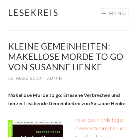
LESEKREIS
Springe
MENÜ
zum
Inhalt
KLEINE GEMEINHEITEN:
MAKELLOSE MORDE TO GO
VON SUSANNE HENKE
23. MÄRZ 2010
|
ADMIN
Makellose Morde to go: Erlesene Verbrechen und
herzerfrischende Gemeinheiten von Susanne Henke
Makellose Morde to go:
Erlesene Verbrechen und
herzerfrischende