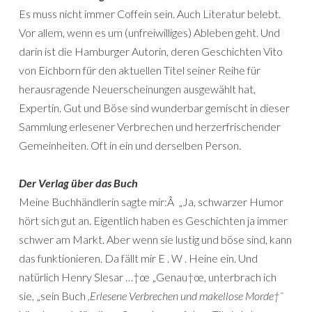
Es muss nicht immer Coffein sein. Auch Literatur belebt.
Vor allem, wenn es um (unfreiwilliges) Ableben geht. Und
darin ist die Hamburger Autorin, deren Geschichten Vito
von Eichborn für den aktuellen Titel seiner Reihe für
herausragende Neuerscheinungen ausgewählt hat,
Expertin. Gut und Böse sind wunderbar gemischt in dieser
Sammlung erlesener Verbrechen und herzerfrischender
Gemeinheiten. Oft in ein und derselben Person.
Der Verlag über das Buch
Meine Buchhändlerin sagte mir:Â „Ja, schwarzer Humor
hört sich gut an. Eigentlich haben es Geschichten ja immer
schwer am Markt. Aber wenn sie lustig und böse sind, kann
das funktionieren. Da fällt mir E . W . Heine ein. Und
natürlich Henry Slesar …†œ „Genau†œ, unterbrach ich
sie, „sein Buch
,Erlesene Verbrechen und makellose Morde†˜