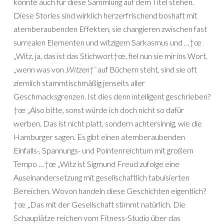
könnte auch für diese Sammlung auf dem Titel stehen.
Diese Stories sind wirklich herzerfrischend boshaft mit
atemberaubenden Effekten, sie changieren zwischen fast
surrealen Elementen und witzigem Sarkasmus und …†œ
„Witz, ja, das ist das Stichwort†œ, fiel nun sie mir ins Wort,
„wenn was von
,Witzen†˜
auf Büchern steht, sind sie oft
ziemlich stammtischmäßig jenseits aller
Geschmacksgrenzen. Ist dies denn intelligent geschrieben?
†œ „Also bitte, sonst würde ich doch nicht so dafür
werben. Das ist nicht platt, sondern achtersinnig, wie die
Hamburger sagen. Es gibt einen atemberaubenden
Einfalls-, Spannungs- und Pointenreichtum mit großem
Tempo …†œ „Witz ist Sigmund Freud zufolge eine
Auseinandersetzung mit gesellschaftlich tabuisierten
Bereichen. Wovon handeln diese Geschichten eigentlich?
†œ „Das mit der Gesellschaft stimmt natürlich. Die
Schauplätze reichen vom Fitness-Studio über das