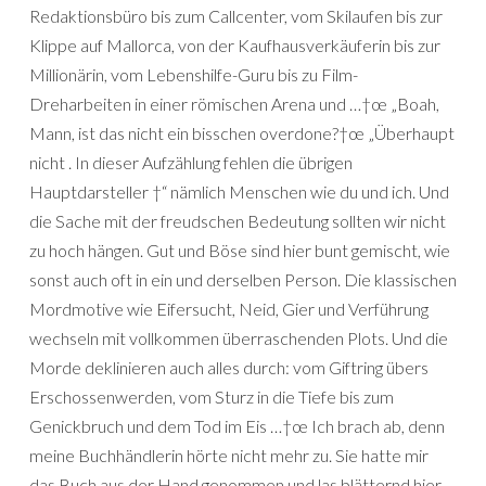
Redaktionsbüro bis zum Callcenter, vom Skilaufen bis zur
Klippe auf Mallorca, von der Kaufhausverkäuferin bis zur
Millionärin, vom Lebenshilfe-Guru bis zu Film-
Dreharbeiten in einer römischen Arena und …†œ „Boah,
Mann, ist das nicht ein bisschen overdone?†œ „Überhaupt
nicht . In dieser Aufzählung fehlen die übrigen
Hauptdarsteller †“ nämlich Menschen wie du und ich. Und
die Sache mit der freudschen Bedeutung sollten wir nicht
zu hoch hängen. Gut und Böse sind hier bunt gemischt, wie
sonst auch oft in ein und derselben Person. Die klassischen
Mordmotive wie Eifersucht, Neid, Gier und Verführung
wechseln mit vollkommen überraschenden Plots. Und die
Morde deklinieren auch alles durch: vom Giftring übers
Erschossenwerden, vom Sturz in die Tiefe bis zum
Genickbruch und dem Tod im Eis …†œ Ich brach ab, denn
meine Buchhändlerin hörte nicht mehr zu. Sie hatte mir
das Buch aus der Hand genommen und las blätternd hier