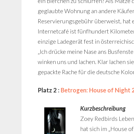
ein Bierchen zu schlürfen? Als Matze d
geglaubte Wohnung an andere Käufer g
Reservierungsgebühr überweist, hat e
Internetcafé ist fünfhundert Kilomete
einzige Ladegerät fest in österreichis
„Ich drücke meine Nase ans Busfenster
winken uns und lachen. Klar lachen sie, 
gepackte Rache für die deutsche Koloni
Platz 2 :
Betrogen: House of Night 2 
Kurzbeschreibung
Zoey Redbirds Leben l
hat sich im „House o