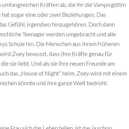
 umfangreichen Kräften ab, die ihr die Vampirgöttin
e hat sogar eine oder zwei Beziehungen. Das
 das Gefühl, irgendwo hinzugehören. Doch dann
nschliche Teenager werden umgebracht und alle
oeys Schule hin. Die Menschen aus ihrem früheren
g wird Zoey bewusst, dass ihre Kräfte genau für
die sie liebt. Und als sie ihre neuen Freunde am
auch das „House of Night“ heim. Zoey wird mit einem
 brechen könnte und ihre ganze Welt bedroht.
e Frau sich das Leben teilen, ist das ja schon