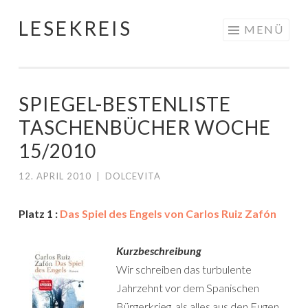
LESEKREIS
Springe
MENÜ
zum
Inhalt
SPIEGEL-BESTENLISTE
TASCHENBÜCHER WOCHE
15/2010
12. APRIL 2010
|
DOLCEVITA
Platz 1 :
Das Spiel des Engels von Carlos Ruiz Zafón
Kurzbeschreibung
Wir schreiben das turbulente
Jahrzehnt vor dem Spanischen
Bürgerkrieg, als alles aus den Fugen