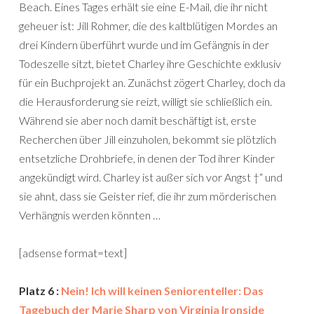
Beach. Eines Tages erhält sie eine E-Mail, die ihr nicht
geheuer ist: Jill Rohmer, die des kaltblütigen Mordes an
drei Kindern überführt wurde und im Gefängnis in der
Todeszelle sitzt, bietet Charley ihre Geschichte exklusiv
für ein Buchprojekt an. Zunächst zögert Charley, doch da
die Herausforderung sie reizt, willigt sie schließlich ein.
Während sie aber noch damit beschäftigt ist, erste
Recherchen über Jill einzuholen, bekommt sie plötzlich
entsetzliche Drohbriefe, in denen der Tod ihrer Kinder
angekündigt wird. Charley ist außer sich vor Angst †“ und
sie ahnt, dass sie Geister rief, die ihr zum mörderischen
Verhängnis werden könnten …
[adsense format=text]
Platz 6 :
Nein! Ich will keinen Seniorenteller: Das
Tagebuch der Marie Sharp von Virginia Ironside