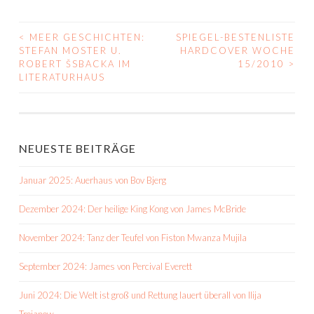
<
MEER GESCHICHTEN:
SPIEGEL-BESTENLISTE
BEITRAGS-
STEFAN MOSTER U.
HARDCOVER WOCHE
ROBERT ŠSBACKA IM
15/2010
>
NAVIGATION
LITERATURHAUS
NEUESTE BEITRÄGE
Januar 2025: Auerhaus von Bov Bjerg
Dezember 2024: Der heilige King Kong von James McBride
November 2024: Tanz der Teufel von Fiston Mwanza Mujila
September 2024: James von Percival Everett
Juni 2024: Die Welt ist groß und Rettung lauert überall von Ilija