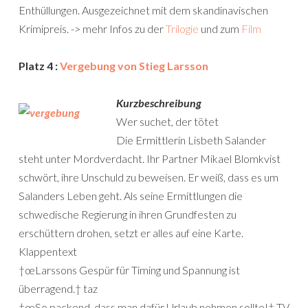
Enthüllungen. Ausgezeichnet mit dem skandinavischen
Krimipreis. -> mehr Infos zu der
Trilogie
und zum
Film
Platz 4 :
Vergebung von Stieg Larsson
Kurzbeschreibung
Wer suchet, der tötet
Die Ermittlerin Lisbeth Salander
steht unter Mordverdacht. Ihr Partner Mikael Blomkvist
schwört, ihre Unschuld zu beweisen. Er weiß, dass es um
Salanders Leben geht. Als seine Ermittlungen die
schwedische Regierung in ihren Grundfesten zu
erschüttern drohen, setzt er alles auf eine Karte.
Klappentext
†œLarssons Gespür für Timing und Spannung ist
überragend.† taz
†œSo packend, dass man dafür Urlaub nehmen sollte!† TV