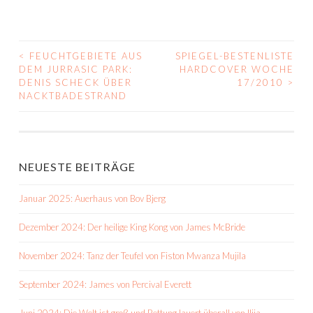
<
FEUCHTGEBIETE AUS
SPIEGEL-BESTENLISTE
BEITRAGS-
DEM JURRASIC PARK:
HARDCOVER WOCHE
DENIS SCHECK ÜBER
17/2010
>
NAVIGATION
NACKTBADESTRAND
NEUESTE BEITRÄGE
Januar 2025: Auerhaus von Bov Bjerg
Dezember 2024: Der heilige King Kong von James McBride
November 2024: Tanz der Teufel von Fiston Mwanza Mujila
September 2024: James von Percival Everett