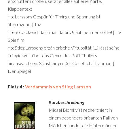
erschüttern drohen, setzt er alles auf eine Karte.
Klappentext
†œLarssons Gespür für Timing und Spannung ist
überragend.† taz
†œSo packend, dass man dafür Urlaub nehmen sollte!† TV
Spielfilm
†œStieg Larssons erzählerische Virtuosität (…) lässt seine
Trilogie weit über das Genre des Polit-Thrillers
hinauswachsen: Sie ist ein großer Gesellschaftsroman.†
Der Spiegel
Platz 4 :
Verdammnis von Stieg Larsson
Kurzbeschreibung
Mikael Blomkvist recherchiert in
einem besonders brisanten Fall von
Mädchenhandel, die Hintermänner