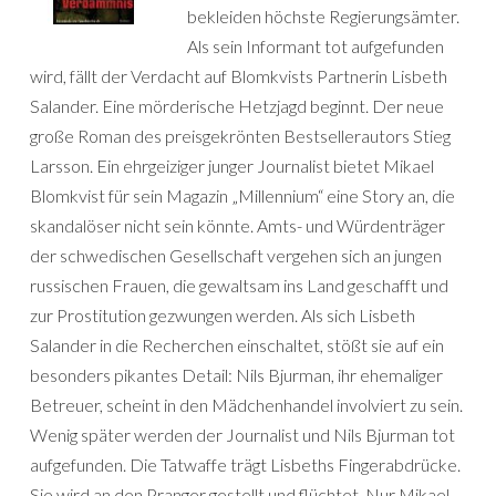
bekleiden höchste Regierungsämter.
Als sein Informant tot aufgefunden
wird, fällt der Verdacht auf Blomkvists Partnerin Lisbeth
Salander. Eine mörderische Hetzjagd beginnt. Der neue
große Roman des preisgekrönten Bestsellerautors Stieg
Larsson. Ein ehrgeiziger junger Journalist bietet Mikael
Blomkvist für sein Magazin „Millennium“ eine Story an, die
skandalöser nicht sein könnte. Amts- und Würdenträger
der schwedischen Gesellschaft vergehen sich an jungen
russischen Frauen, die gewaltsam ins Land geschafft und
zur Prostitution gezwungen werden. Als sich Lisbeth
Salander in die Recherchen einschaltet, stößt sie auf ein
besonders pikantes Detail: Nils Bjurman, ihr ehemaliger
Betreuer, scheint in den Mädchenhandel involviert zu sein.
Wenig später werden der Journalist und Nils Bjurman tot
aufgefunden. Die Tatwaffe trägt Lisbeths Fingerabdrücke.
Sie wird an den Pranger gestellt und flüchtet. Nur Mikael