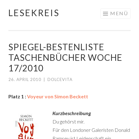
LESEKREIS
Springe
MENÜ
zum
Inhalt
SPIEGEL-BESTENLISTE
TASCHENBÜCHER WOCHE
17/2010
26. APRIL 2010
|
DOLCEVITA
Platz 1 :
Voyeur von Simon Beckett
Kurzbeschreibung
Du gehörst mir.
Für den Londoner Galeristen Donald
Ramsey ist Leidenschaft ein