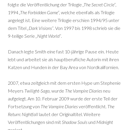
folgte die Veröffentlichung der Trilogie
„The Secret Circle“
,
1994
„The Forbidden Game“
, welche ebenfalls als Trilogie
angelegt ist. Eine weitere Trilogie erschien 1994/95 unter
dem Titel
„Dark Visions“
. Von 1997 bis 1998 schrieb sie die
9-teilige Serie
„Night World“
.
Danach legte Smith eine fast 10-jährige Pause ein. Heute
lebt und arbeitet sie als hauptberufliche Autorin mit ihren
Katzen und Hunden in der Bay Area von Nordkalifornien.
2007, etwa zeitgleich mit dem ersten Hype um Stephenie
Meyers
Twilight-Saga
, wurde
The Vampire Diaries
neu
aufgelegt. Am 10. Februar 2009 wurde der erste Teil der
Fortsetzung von
The Vampire Diaries
veröffentlicht.
The
Return: Nightfall
lautet der Originaltitel. Weitere
Veröffentlichungen sind mit
Shadow Souls
und
Midnight
geplant.