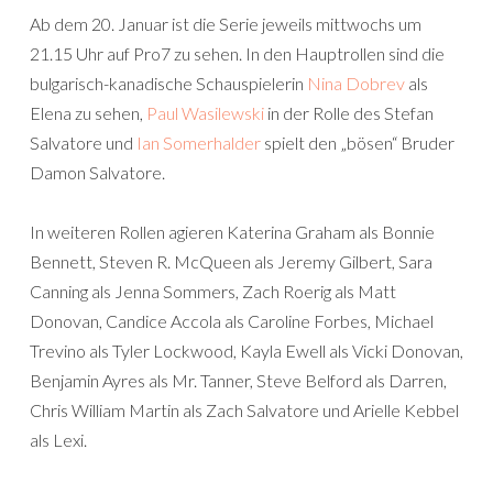
Ab dem 20. Januar ist die Serie jeweils mittwochs um
21.15 Uhr auf Pro7 zu sehen. In den Hauptrollen sind die
bulgarisch-kanadische Schauspielerin
Nina Dobrev
als
Elena zu sehen,
Paul Wasilewski
in der Rolle des Stefan
Salvatore und
Ian Somerhalder
spielt den „bösen“ Bruder
Damon Salvatore.
In weiteren Rollen agieren Katerina Graham als Bonnie
Bennett, Steven R. McQueen als Jeremy Gilbert, Sara
Canning als Jenna Sommers, Zach Roerig als Matt
Donovan, Candice Accola als Caroline Forbes, Michael
Trevino als Tyler Lockwood, Kayla Ewell als Vicki Donovan,
Benjamin Ayres als Mr. Tanner, Steve Belford als Darren,
Chris William Martin als Zach Salvatore und Arielle Kebbel
als Lexi.