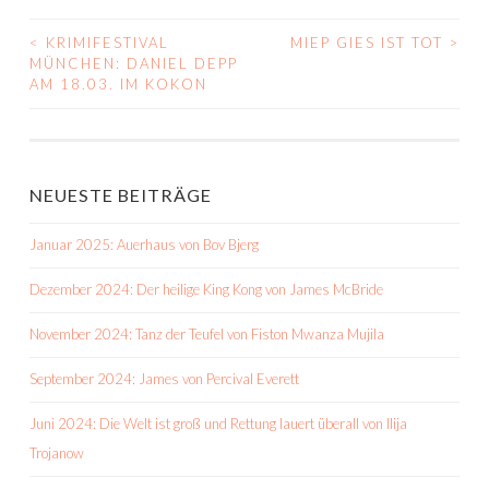
<
KRIMIFESTIVAL
MIEP GIES IST TOT
>
BEITRAGS-
MÜNCHEN: DANIEL DEPP
AM 18.03. IM KOKON
NAVIGATION
NEUESTE BEITRÄGE
Januar 2025: Auerhaus von Bov Bjerg
Dezember 2024: Der heilige King Kong von James McBride
November 2024: Tanz der Teufel von Fiston Mwanza Mujila
September 2024: James von Percival Everett
Juni 2024: Die Welt ist groß und Rettung lauert überall von Ilija
Trojanow