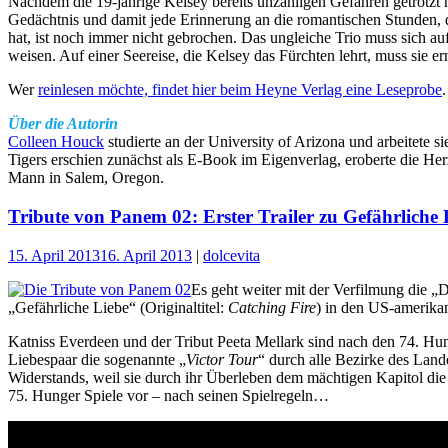
Nachdem die 19-jährige Kelsey bereits unzähligen Gefahren getrotzt ha
Gedächtnis und damit jede Erinnerung an die romantischen Stunden, 
hat, ist noch immer nicht gebrochen. Das ungleiche Trio muss sich 
weisen. Auf einer Seereise, die Kelsey das Fürchten lehrt, muss sie 
Wer
reinlesen möchte, findet hier beim Heyne Verlag eine Leseprobe
.
Über die Autorin
Colleen Houck
studierte an der University of Arizona und arbeitete 
Tigers erschien zunächst als E-Book im Eigenverlag, eroberte die He
Mann in Salem, Oregon.
Tribute von Panem 02: Erster Trailer zu Gefährliche L
15. April 2013
16. April 2013
|
dolcevita
Es geht weiter mit der Verfilmung die „
„Gefährliche Liebe“ (Originaltitel:
Catching Fire
) in den US-amerika
Katniss Everdeen und der Tribut Peeta Mellark sind nach den 74. Hu
Liebespaar die sogenannte „
Victor Tour
“ durch alle Bezirke des Lan
Widerstands, weil sie durch ihr Überleben dem mächtigen Kapitol die S
75. Hunger Spiele vor – nach seinen Spielregeln…