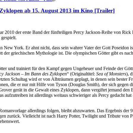
Zyklopen ab 15. August 2013 im Kino [Trailer]
r 2010 der erste Band der fünfteiligen Percy Jackson-Reihe von Rick R
gespielt.
in New York. Er ahnt nicht, dass sein wahrer Vater der Gott Poseidon i
ott der griechischen Mythologie ist. Die olympischen Götter gibt es nach
ter und trainiert für den Kampf gegen Ungeheuer und Feinde der Götter.
cy Jackson – Im Bann des Zyklopen
“ (Originaltitel:
Sea of Monsters
), 
etzten Schultag wird er von Albträumen geplagt, in denen sein bester
onen, die er nur mit Hilfe von Tyson (Douglas Smith), der sich gegen
Grover gerät in die Gewalt eines Zyklopen, dann vergiftet jemand den
s aufzutreiben ist allerdings weitaus schwieriger als Percy gedacht ha
manvorlage allerdings folgen, bleibt abzuwarten. Das Ergebnis der 95 M
n zurück. Vielleicht ist nach Harry Potter, Twilight und Tribute von Pa
sehenswert.