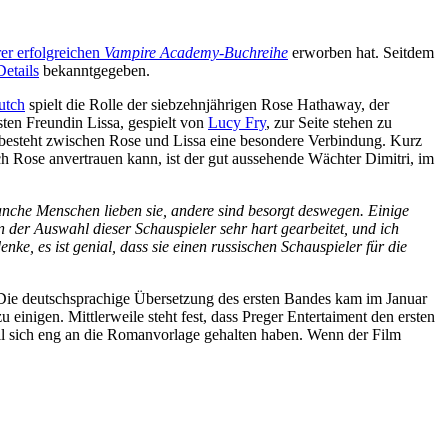
rer erfolgreichen
Vampire Academy-Buchreihe
erworben hat. Seitdem
etails
bekanntgegeben.
utch
spielt die Rolle der siebzehnjährigen Rose Hathaway, der
sten Freundin Lissa, gespielt von
Lucy Fry
, zur Seite stehen zu
 besteht zwischen Rose und Lissa eine besondere Verbindung. Kurz
h Rose anvertrauen kann, ist der gut aussehende Wächter Dimitri, im
anche Menschen lieben sie, andere sind besorgt deswegen. Einige
n der Auswahl dieser Schauspieler sehr hart gearbeitet, und ich
ke, es ist genial, dass sie einen russischen Schauspieler für die
ie deutschsprachige Übersetzung des ersten Bandes kam im Januar
einigen. Mittlerweile steht fest, dass Preger Entertaiment den ersten
ll sich eng an die Romanvorlage gehalten haben. Wenn der Film