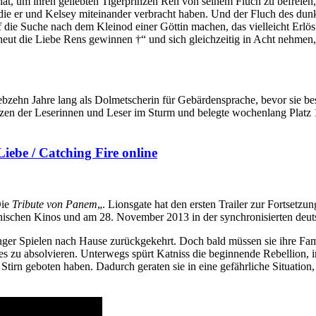
t, um ihren geliebten Tigerprinzen Ren von seinem Fluch zu befreien, s
die er und Kelsey miteinander verbracht haben. Und der Fluch des dun
auf die Suche nach dem Kleinod einer Göttin machen, das vielleicht Er
erneut die Liebe Rens gewinnen †“ und sich gleichzeitig in Acht nehme
siebzehn Jahre lang als Dolmetscherin für Gebärdensprache, bevor sie 
rzen der Leserinnen und Leser im Sturm und belegte wochenlang Platz 1
iebe / Catching Fire online
Die
Tribute von Panem
„. Lionsgate hat den ersten Trailer zur Fortsetzun
nischen Kinos und am 28. November 2013 in der synchronisierten deut
nger Spielen nach Hause zurückgekehrt. Doch bald müssen sie ihre Fam
des zu absolvieren. Unterwegs spürt Katniss die beginnende Rebellion
tirn geboten haben. Dadurch geraten sie in eine gefährliche Situation,