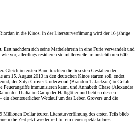
iordan in die Kinos. In der Literaturverfilmung wird der 16-jährige
st. Erst nachdem sich seine Mathelehrerin in eine Furie verwandelt und
 wie vor, allerdings residieren sie mittlerweile im unsichtbaren 600.
 Gleich im ersten Band trachten die fiesesten Gestalten der
die am 15. August 2013 in den deutschen Kinos starten soll, endet
 Freund, der Satyr Grover Underwood (Brandon T. Jackson) in Gefahr
 die Feuerangriffe immunisieren kann, und Annabeth Chase (Alexandra
 Baum der Thalia im Camp der Halbgötter und hebt so dessen
t – ein abenteuerlicher Wettlauf um das Leben Grovers und die
illionen Dollar teuren Literaturverfilmung des ersten Teils blieb
nem die Zeit jetzt wieder reif für ein neues spektakuläres