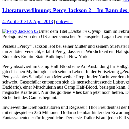
Literaturverfilmung: Percy Jackson 2 – Im Bann des 
4. April 2013
12. April 2013
|
dolcevita
Unter dem Titel „
Diebe im Olymp
“ kam im Februa
Protagonist von dem US-amerikanischen Schauspieler Logan Lerman 
Perseus „Percy“ Jackson lebt bei seiner Mutter und seinem Stiefvater 
ihn zu töten versucht, erfährt Percy, dass er in Wirklichkeit ein Halbg
Stock des Empire State Buildings in New York.
Percy absolviert im Camp Half-Blood eine Art Ausbildung für Halbgöt
griechischen Mythologie nach seinem Leben. In der Fortsetzung „
Per
Percys siebtes Schuljahr am Meriwether Prep. In der Nacht vor dem l
schwebt. Gastschüler entpuppen sich als menschenfressende Laistryg
Daddario), einer Mitschülerin aus Camp Half-Blood, besiegen kann. 
magische Kräfte auf. Nur das goldene Vlies kann jetzt noch helfen. Da
Sicherheit des Camps beginnt.
Inwieweit die Drehbuchautoren und Regisseur Thor Freudenthal der Ro
mit eingespielten 226 Millionen Dollar scheinbar hinter den Erwartunge
Fantasyabenteuer für Jugendliche. Der erste Trailer ist auf jeden Fall 