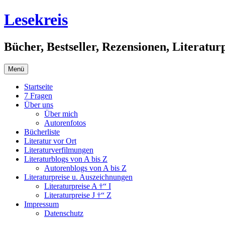
Springe
Lesekreis
zum
Inhalt
Bücher, Bestseller, Rezensionen, Literatur
Menü
Startseite
7 Fragen
Über uns
Über mich
Autorenfotos
Bücherliste
Literatur vor Ort
Literaturverfilmungen
Literaturblogs von A bis Z
Autorenblogs von A bis Z
Literaturpreise u. Auszeichnungen
Literaturpreise A †“ I
Literaturpreise J †“ Z
Impressum
Datenschutz