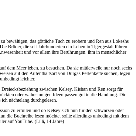
r zu bewältigen, das göttliche Tuch zu erobern und Ren aus Lokeshs
ie Brüder, die seit Jahrhunderten ein Leben in Tigergestalt führen
Anwesenheit und vor allem ihre Berührungen, ihm in menschlicher
uf dem Meer leben, zu besuchen. Da sie mittlerweile nur noch sechs
weisen auf den Aufenthaltsort von Durgas Perlenkette suchen, legen
nbedingt leichter.
die Dreiecksbeziehung zwischen Kelsey, Kishan und Ren sorgt für
rrückten oder wahnsinnigen Ideen passen gut in die Handlung. Die
 ich nächtelang durchgelesen.
Mission zu erfüllen und ob Kelsey sich nun für den schwarzen oder
nun die Buchreihe lesen möchte, sollte allerdings unbedingt mit dem
er auf YouTube. (Lilli, 14 Jahre)