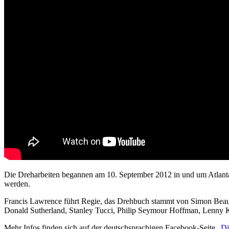
Die Dreharbeiten begannen am 10. September 2012 in und um Atlanta. 
werden.
Francis Lawrence führt Regie, das Drehbuch stammt von Simon Beauf
Donald Sutherland, Stanley Tucci, Philip Seymour Hoffman, Lenny K
Mehr Infos finden sich auf der deutschsprachigen Facebook-Seite „
Di