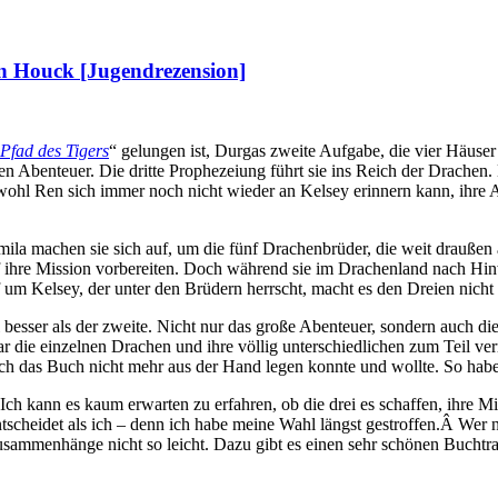
een Houck [Jugendrezension]
Pfad des Tigers
“ gelungen ist, Durgas zweite Aufgabe, die vier Häuse
 Abenteuer. Die dritte Prophezeiung führt sie ins Reich der Drachen. D
wohl Ren sich immer noch nicht wieder an Kelsey erinnern kann, ihre 
a machen sie sich auf, um die fünf Drachenbrüder, die weit draußen a
uf ihre Mission vorbereiten. Doch während sie im Drachenland nach Hin
 Kelsey, der unter den Brüdern herrscht, macht es den Dreien nicht u
l besser als der zweite. Nicht nur das große Abenteuer, sondern auch 
 die einzelnen Drachen und ihre völlig unterschiedlichen zum Teil ve
ch das Buch nicht mehr aus der Hand legen konnte und wollte. So habe
. Ich kann es kaum erwarten zu erfahren, ob die drei es schaffen, ihre 
ntscheidet als ich – denn ich habe meine Wahl längst gestroffen.Â Wer 
sammenhänge nicht so leicht. Dazu gibt es einen sehr schönen Buchtrail