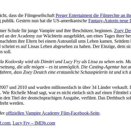
cht, dass die Filmgesellschaft
Preger Entertaiment die Filmrechte an ih
g publik. Gestern nun hat die US-amerikanische
Fantasy-Autorin neue D
ner Schule für junge Vampire und ihre Beschützer, beginnen.
Zoey De
ird an der Academy zur Wächterin ausgebildet, um eines Tages ihrer be
r, nachdem ihre Eltern bei einem Autounfall ums Leben kamen. Seitdem
scheint es auf Lissas Leben abgesehen zu haben. Der Einzige, dem sic
n soll.
la Kozlovsky wird als Dimitri und Lucy Fry als Lissa zu sehen sein. M
Besetzung, die alle mögen – es ist unmöglich. Die Casting-Agentur hat a
hren, dass Zoey Deutch eine erstaunliche Schauspielerin ist und ich den
007 und 2010 und wurden millionenfach in über 34 Länder verkauft. D
e Richelle Mead sagt, war es nicht einfach sich auf einen Filmtitel zu 
n den Titel der deutschsprachigen Ausgabe, verfilmt. Das Drehbuch so
dreht werden.
 der
offiziellen Vampire Academy Film-Facebook-Seite
.
ff.com
,
Lucy Fry – IMDb.com