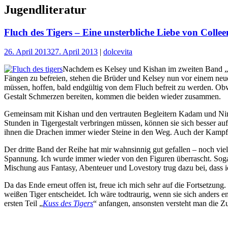
Jugendliteratur
Fluch des Tigers – Eine unsterbliche Liebe von Coll
26. April 2013
27. April 2013
|
dolcevita
Nachdem es Kelsey und Kishan im zweiten Band „
Fängen zu befreien, stehen die Brüder und Kelsey nun vor einem neuen
müssen, hoffen, bald endgültig von dem Fluch befreit zu werden. Ob
Gestalt Schmerzen bereiten, kommen die beiden wieder zusammen.
Gemeinsam mit Kishan und den vertrauten Begleitern Kadam und Nimil
Stunden in Tigergestalt verbringen müssen, können sie sich besser a
ihnen die Drachen immer wieder Steine in den Weg. Auch der Kampf um
Der dritte Band der Reihe hat mir wahnsinnig gut gefallen – noch vie
Spannung. Ich wurde immer wieder von den Figuren überrascht. Sogar
Mischung aus Fantasy, Abenteuer und Lovestory trug dazu bei, dass i
Da das Ende erneut offen ist, freue ich mich sehr auf die Fortsetzung
weißen Tiger entscheidet. Ich wäre todtraurig, wenn sie sich anders e
ersten Teil „
Kuss des Tigers
“ anfangen, ansonsten versteht man die Zu