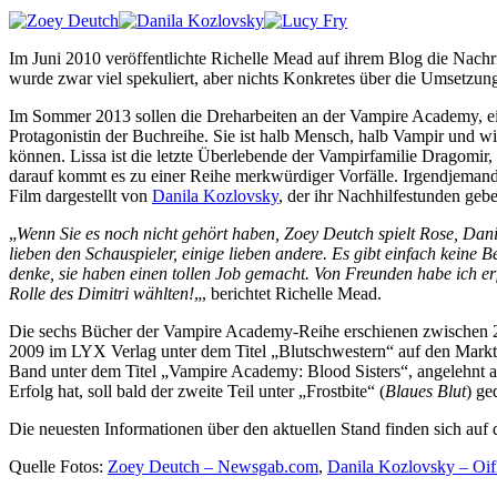
Im Juni 2010 veröffentlichte Richelle Mead auf ihrem Blog die Nachri
wurde zwar viel spekuliert, aber nichts Konkretes über die Umsetzun
Im Sommer 2013 sollen die Dreharbeiten an der Vampire Academy, ei
Protagonistin der Buchreihe. Sie ist halb Mensch, halb Vampir und w
können. Lissa ist die letzte Überlebende der Vampirfamilie Dragomi
darauf kommt es zu einer Reihe merkwürdiger Vorfälle. Irgendjemand 
Film dargestellt von
Danila Kozlovsky
, der ihr Nachhilfestunden gebe
„
Wenn Sie es noch nicht gehört haben, Zoey Deutch spielt Rose, Dani
lieben den Schauspieler, einige lieben andere. Es gibt einfach keine 
denke, sie haben einen tollen Job gemacht. Von Freunden habe ich erfa
Rolle des Dimitri wählten!
„, berichtet Richelle Mead.
Die sechs Bücher der Vampire Academy-Reihe erschienen zwischen 2
2009 im LYX Verlag unter dem Titel „Blutschwestern“ auf den Markt. Wi
Band unter dem Titel „Vampire Academy: Blood Sisters“, angelehnt a
Erfolg hat, soll bald der zweite Teil unter „Frostbite“ (
Blaues Blut
) ge
Die neuesten Informationen über den aktuellen Stand finden sich auf
Quelle Fotos:
Zoey Deutch – Newsgab.com
,
Danila Kozlovsky – Oi