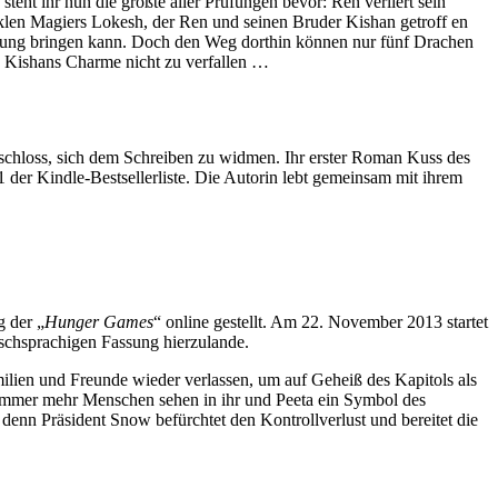
teht ihr nun die größte aller Prüfungen bevor: Ren verliert sein
klen Magiers Lokesh, der Ren und seinen Bruder Kishan getroff en
lösung bringen kann. Doch den Weg dorthin können nur fünf Drachen
n, Kishans Charme nicht zu verfallen …
beschloss, sich dem Schreiben zu widmen. Ihr erster Roman Kuss des
 der Kindle-Bestsellerliste. Die Autorin lebt gemeinsam mit ihrem
g der „
Hunger Games
“ online gestellt. Am 22. November 2013 startet
schsprachigen Fassung hierzulande.
ilien und Freunde wieder verlassen, um auf Geheiß des Kapitols als
, immer mehr Menschen sehen in ihr und Peeta ein Symbol des
 denn Präsident Snow befürchtet den Kontrollverlust und bereitet die