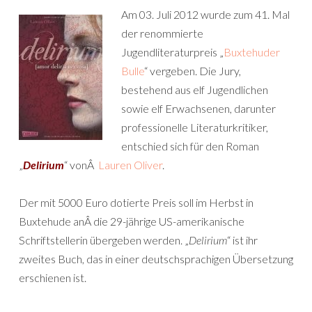
Am 03. Juli 2012 wurde zum 41. Mal
der renommierte
Jugendliteraturpreis „
Buxtehuder
Bulle
“ vergeben. Die Jury,
bestehend aus elf Jugendlichen
sowie elf Erwachsenen, darunter
professionelle Literaturkritiker,
entschied sich für den Roman
„
Delirium
“ vonÂ
Lauren Oliver
.
Der mit 5000 Euro dotierte Preis soll im Herbst in
Buxtehude anÂ die 29-jährige US-amerikanische
Schriftstellerin übergeben werden. „
Delirium
“ ist ihr
zweites Buch, das in einer deutschsprachigen Übersetzung
erschienen ist.