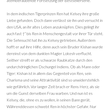
atemberaubende Fortsetzung der Bestsellerserie.
In dem indischen Tigerprinzen Ren hat Kelsey ihre große
Liebe gefunden. Doch dann verlässt sie ihn und versucht in
den USA, an ihr altes Leben anzuknüpfen. Dies gelingt ihr
auch fast †“ bis Ren in Menschengestalt vor ihrer Tür steht.
Die Sehnsucht hat ihn zu Kelsey getrieben. Außerdem
hofft er auf ihre Hilfe, denn auch sein Bruder Kishan wurde
dereinst von dem dunklen Magier Lokesh verflucht.
Seither streift er als schwarze Raubkatze durch den
undurchdringlichen Dschungel Indiens. Ob als Mann oder
Tiger: Kishan ist in allem das Gegenteil von Ren, sein
Charisma und seine Attraktivität sind so unwiderstehlich
wie gefährlich. Vor langer Zeit brach er Rens Herz, als sie
um die Gunst derselben Frau warben. Und nun ist es
Kelsey, die, ohne es zu wollen, in seinen Bann gerät.
Währenddessen schwebt Ren in höchster Gefahr. Nur