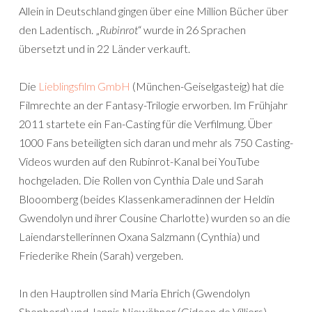
Allein in Deutschland gingen über eine Million Bücher über
den Ladentisch. „
Rubinrot
“ wurde in 26 Sprachen
übersetzt und in 22 Länder verkauft.
Die
Lieblingsfilm GmbH
(München-Geiselgasteig) hat die
Filmrechte an der Fantasy-Trilogie erworben. Im Frühjahr
2011 startete ein Fan-Casting für die Verfilmung. Über
1000 Fans beteiligten sich daran und mehr als 750 Casting-
Videos wurden auf den Rubinrot-Kanal bei YouTube
hochgeladen. Die Rollen von Cynthia Dale und Sarah
Blooomberg (beides Klassenkameradinnen der Heldin
Gwendolyn und ihrer Cousine Charlotte) wurden so an die
Laiendarstellerinnen Oxana Salzmann (Cynthia) und
Friederike Rhein (Sarah) vergeben.
In den Hauptrollen sind Maria Ehrich (Gwendolyn
Shepherd) und Jannis Niewöhner (Gideon de Villiers)