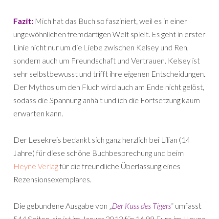
Fazit:
Mich hat das Buch so fasziniert, weil es in einer
ungewöhnlichen fremdartigen Welt spielt. Es geht in erster
Linie nicht nur um die Liebe zwischen Kelsey und Ren,
sondern auch um Freundschaft und Vertrauen. Kelsey ist
sehr selbstbewusst und trifft ihre eigenen Entscheidungen.
Der Mythos um den Fluch wird auch am Ende nicht gelöst,
sodass die Spannung anhält und ich die Fortsetzung kaum
erwarten kann.
Der Lesekreis bedankt sich ganz herzlich bei Lilian (14
Jahre) für diese schöne Buchbesprechung und beim
Heyne Verlag
für die freundliche Überlassung eines
Rezensionsexemplares.
Die gebundene Ausgabe von „
Der Kuss des Tigers
“ umfasst
544 Seiten, sie ist im Januar 2012 für 16,99 Euro im Heyne