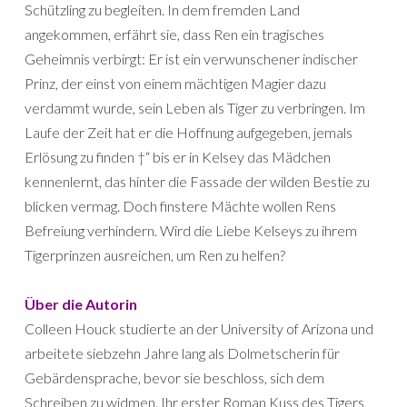
Schützling zu begleiten. In dem fremden Land
angekommen, erfährt sie, dass Ren ein tragisches
Geheimnis verbirgt: Er ist ein verwunschener indischer
Prinz, der einst von einem mächtigen Magier dazu
verdammt wurde, sein Leben als Tiger zu verbringen. Im
Laufe der Zeit hat er die Hoffnung aufgegeben, jemals
Erlösung zu finden †“ bis er in Kelsey das Mädchen
kennenlernt, das hinter die Fassade der wilden Bestie zu
blicken vermag. Doch finstere Mächte wollen Rens
Befreiung verhindern. Wird die Liebe Kelseys zu ihrem
Tigerprinzen ausreichen, um Ren zu helfen?
Über die Autorin
Colleen Houck studierte an der University of Arizona und
arbeitete siebzehn Jahre lang als Dolmetscherin für
Gebärdensprache, bevor sie beschloss, sich dem
Schreiben zu widmen. Ihr erster Roman Kuss des Tigers