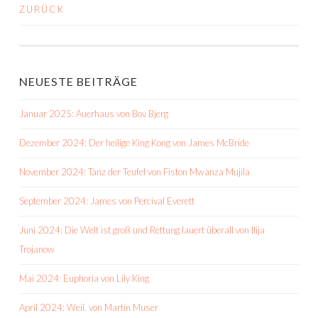
ZURÜCK
BEITRAGS-
NAVIGATION
NEUESTE BEITRÄGE
Januar 2025: Auerhaus von Bov Bjerg
Dezember 2024: Der heilige King Kong von James McBride
November 2024: Tanz der Teufel von Fiston Mwanza Mujila
September 2024: James von Percival Everett
Juni 2024: Die Welt ist groß und Rettung lauert überall von Ilija
Trojanow
Mai 2024: Euphoria von Lily King
April 2024: Weil. von Martin Muser