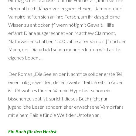
ein magisches Manuskript in die Hände fällt, kann sie ihre
Herkunft nicht länger verleugnen: Hexen, Dämonen und
Vampire heften sich an ihre Fersen, um ihr das geheime
Wissen zu entlocken †“ wenn nötig mit Gewalt. Hilfe
erfährt Diana ausgerechnet von Matthew Clairmont,
Naturwissenschaftler, 1500 Jahre alter Vampir †“ und der
Mann, der Diana bald schon mehr bedeuten wird als ihr
eigenes Leben …
Der Roman „Die Seelen der Nacht†œ soll der erste Teil
einer Trilogie werden, deren zweiter Teil bereits in Arbeit
ist. Obwohl es für den Vampir-Hype fast schon ein
bisschen zu spät ist, spricht dieses Buch nicht nur
jugendliche Leser, sondern eher erwachsene Vampirfans
mit einem Faible für die Welt der Untoten an.
Ein Buch für den Herbst