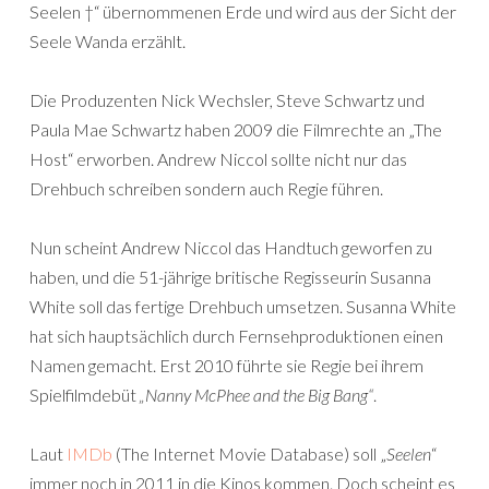
Seelen †“ übernommenen Erde und wird aus der Sicht der
Seele Wanda erzählt.
Die Produzenten Nick Wechsler, Steve Schwartz und
Paula Mae Schwartz haben 2009 die Filmrechte an „The
Host“ erworben. Andrew Niccol sollte nicht nur das
Drehbuch schreiben sondern auch Regie führen.
Nun scheint Andrew Niccol das Handtuch geworfen zu
haben, und die 51-jährige britische Regisseurin Susanna
White soll das fertige Drehbuch umsetzen. Susanna White
hat sich hauptsächlich durch Fernsehproduktionen einen
Namen gemacht. Erst 2010 führte sie Regie bei ihrem
Spielfilmdebüt
„Nanny McPhee and the Big Bang“
.
Laut
IMDb
(The Internet Movie Database) soll „
Seelen
“
immer noch in 2011 in die Kinos kommen. Doch scheint es