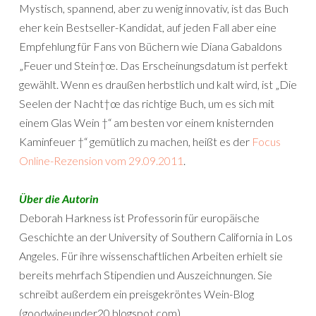
Mystisch, spannend, aber zu wenig innovativ, ist das Buch
eher kein Bestseller-Kandidat, auf jeden Fall aber eine
Empfehlung für Fans von Büchern wie Diana Gabaldons
„Feuer und Stein†œ. Das Erscheinungsdatum ist perfekt
gewählt. Wenn es draußen herbstlich und kalt wird, ist „Die
Seelen der Nacht†œ das richtige Buch, um es sich mit
einem Glas Wein †“ am besten vor einem knisternden
Kaminfeuer †“ gemütlich zu machen, heißt es der
Focus
Online-Rezension vom 29.09.2011
.
Über die Autorin
Deborah Harkness ist Professorin für europäische
Geschichte an der University of Southern California in Los
Angeles. Für ihre wissenschaftlichen Arbeiten erhielt sie
bereits mehrfach Stipendien und Auszeichnungen. Sie
schreibt außerdem ein preisgekröntes Wein-Blog
(goodwineunder20.blogspot.com).