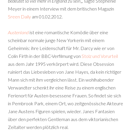
bedeutet so viel mehr in England zu sein
„, sagte Stephenie
Meyer in einem Interview mit dem britischen Magazin
Sreen Daily
am 01.02.2012.
Austenland
ist eine romantische Komödie über eine
scheinbar normale junge New Yorkerin mit einem
Geheimnis: ihre Leidenschaft für Mr. Darcy wie er von
Colin Firth in der BBC-Verfilmung von
Stolz und Vorurteil
aus dem Jahr 1995 verkörpert wird. Diese Obsession
ruiniert das Liebesleben von Jane Hayes, da kein richtiger
Mann sich mit ihm vergleichen lässt. Ein wohlhabender
Verwandter schenkt ihr eine Reise zu einem englischen
Ferienort für Austen-besessene Frauen. So findet sie sich
in Pembrook Park, einem Ort, wo zeitgenössische Akteure
Jane Austens Figuren spielen, wieder. Janes Fantasien
über den perfekten Gentleman aus dem viktorianischen
Zeitalter werden plötzlich real.