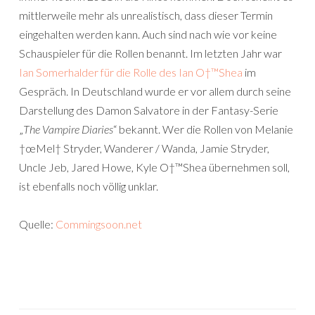
mittlerweile mehr als unrealistisch, dass dieser Termin
eingehalten werden kann. Auch sind nach wie vor keine
Schauspieler für die Rollen benannt. Im letzten Jahr war
Ian Somerhalder für die Rolle des Ian O†™Shea
im
Gespräch. In Deutschland wurde er vor allem durch seine
Darstellung des Damon Salvatore in der Fantasy-Serie
„
The Vampire Diaries
“ bekannt. Wer die Rollen von Melanie
†œMel† Stryder, Wanderer / Wanda, Jamie Stryder,
Uncle Jeb, Jared Howe, Kyle O†™Shea übernehmen soll,
ist ebenfalls noch völlig unklar.
Quelle:
Commingsoon.net