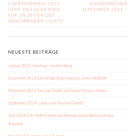
BEITRAGS-
LITERATURPREIS 2011
JUGENDBÜCHER
GEHT AN EUGEN RUGE
SEPTEMBER 2011
>
NAVIGATION
FÜR „IN ZEITEN DES
ABNEHMENDEN LICHTS“
NEUESTE BEITRÄGE
Januar 2025: Auerhaus von Bov Bjerg
Dezember 2024: Der heilige King Kong von James McBride
November 2024: Tanz der Teufel von Fiston Mwanza Mujila
September 2024: James von Percival Everett
Juni 2024: Die Welt ist groß und Rettung lauert überall von Ilija
Trojanow