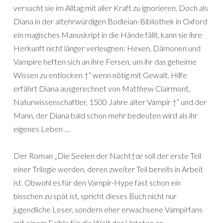
versucht sie im Alltag mit aller Kraft zu ignorieren. Doch als
Diana in der altehrwürdigen Bodleian-Bibliothek in Oxford
ein magisches Manuskript in die Hände fällt, kann sie ihre
Herkunft nicht länger verleugnen: Hexen, Dämonen und
Vampire heften sich an ihre Fersen, um ihr das geheime
Wissen zu entlocken †“ wenn nötig mit Gewalt. Hilfe
erfährt Diana ausgerechnet von Matthew Clairmont,
Naturwissenschaftler, 1500 Jahre alter Vampir †“ und der
Mann, der Diana bald schon mehr bedeuten wird als ihr
eigenes Leben …
Der Roman „Die Seelen der Nacht†œ soll der erste Teil
einer Trilogie werden, deren zweiter Teil bereits in Arbeit
ist. Obwohl es für den Vampir-Hype fast schon ein
bisschen zu spät ist, spricht dieses Buch nicht nur
jugendliche Leser, sondern eher erwachsene Vampirfans
mit einem Faible für die Welt der Untoten an.