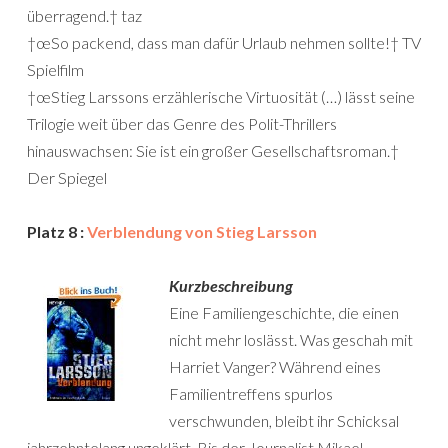
überragend.† taz
†œSo packend, dass man dafür Urlaub nehmen sollte!† TV
Spielfilm
†œStieg Larssons erzählerische Virtuosität (…) lässt seine
Trilogie weit über das Genre des Polit-Thrillers
hinauswachsen: Sie ist ein großer Gesellschaftsroman.†
Der Spiegel
Platz 8 :
Verblendung von Stieg Larsson
Kurzbeschreibung
Eine Familiengeschichte, die einen
nicht mehr loslässt. Was geschah mit
Harriet Vanger? Während eines
Familientreffens spurlos
verschwunden, bleibt ihr Schicksal
jahrzehntelang ungeklärt. Bis der Journalist Mikael