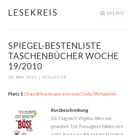
LESEKREIS
Springe
MENÜ
zum
Inhalt
SPIEGEL-BESTENLISTE
TASCHENBÜCHER WOCHE
19/2010
10. MAI 2010
|
DOLCEVITA
Platz 1 :
Das Böse in uns von von Cody Mcfadyen
Kurzbeschreibung
Ein Flug nach Virginia. Alles wie
gewohnt. Die Passagiere fühlen sich
wohl. Auch Lisa. Bis sich ihr Nachbar