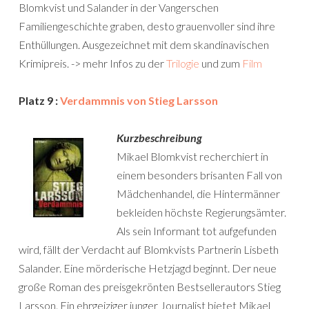
Blomkvist und Salander in der Vangerschen
Familiengeschichte graben, desto grauenvoller sind ihre
Enthüllungen. Ausgezeichnet mit dem skandinavischen
Krimipreis. -> mehr Infos zu der
Trilogie
und zum
Film
Platz 9 :
Verdammnis von Stieg Larsson
Kurzbeschreibung
Mikael Blomkvist recherchiert in
einem besonders brisanten Fall von
Mädchenhandel, die Hintermänner
bekleiden höchste Regierungsämter.
Als sein Informant tot aufgefunden
wird, fällt der Verdacht auf Blomkvists Partnerin Lisbeth
Salander. Eine mörderische Hetzjagd beginnt. Der neue
große Roman des preisgekrönten Bestsellerautors Stieg
Larsson. Ein ehrgeiziger junger Journalist bietet Mikael