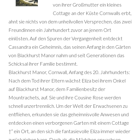
von ihrer Großmutter ein kleines
Cottage an der Küste Cornwalls erbt,
ahnt sie nichts von dem unheilvollen Versprechen, das zwei
Freundinnen ein Jahrhundert zuvor an jenem Ort
einlösten. Auf den Spuren der Vergangenheit entdeckt
Cassandra ein Geheimnis, das seinen Anfang in den Gärten
von Blackhurst Manor nahm und seit Generationen das
Schicksal ihrer Familie bestimmt.
Blackhurst Manor, Cornwall, Anfang des 20. Jahrhunderts:
Nach dem Tod ihrer Eltern wächst Eliza bei ihrem Onkel
auf Blackhurst Manor, dem Familienbesitz der
Mountrachets, auf. Sie und ihre Cousine Rose werden
schnell unzertrennlich. Um der Welt der Erwachsenen zu
entfliehen, erkunden sie das geheimnisvolle Anwesen und
entdecken einen verborgenen Garten mit einem Cottage
†“ ein Ort, an den sich die fantasievolle Eliza immer wieder
zurückziehen kann. Doch als die Mädchen erwachsen