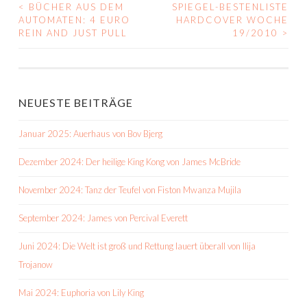
<
BÜCHER AUS DEM
SPIEGEL-BESTENLISTE
BEITRAGS-
AUTOMATEN: 4 EURO
HARDCOVER WOCHE
REIN AND JUST PULL
19/2010
>
NAVIGATION
NEUESTE BEITRÄGE
Januar 2025: Auerhaus von Bov Bjerg
Dezember 2024: Der heilige King Kong von James McBride
November 2024: Tanz der Teufel von Fiston Mwanza Mujila
September 2024: James von Percival Everett
Juni 2024: Die Welt ist groß und Rettung lauert überall von Ilija
Trojanow
Mai 2024: Euphoria von Lily King