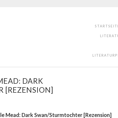
STARTSEIT
LITERAT
LITERATURP
MEAD: DARK
 [REZENSION]
lle Mead: Dark Swan/Sturmtochter [Rezension]