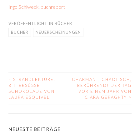
Ingo Schiweck, buchreport
VERÖFFENTLICHT IN
BÜCHER
BÜCHER
NEUERSCHEINUNGEN
<
STRANDLEKTÜRE:
CHARMANT, CHAOTISCH,
BEITRAGS-
BITTERSÜSSE S
BERÜHREND! DER TAG
CHOKOLADE VON L
VOR EINEM JAHR VON
NAVIGATION
AURA ESQUIVEL
CIARA GERAGHTY
>
NEUESTE BEITRÄGE