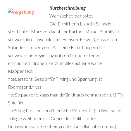
Kurzbeschreibung
Wer suchet, der tötet
Die Ermittlerin Lisbeth Salander
steht unter Mordverdacht. Ihr Partner Mikael Blomkvist
schwört, ihre Unschuld zu beweisen. Er weiß, dass es um
Salanders Leben geht. Als seine Ermittlungen die
schwedische Regierung in ihren Grundfesten zu
erschüttern drohen, setzt er alles auf eine Karte.
Klappentext
†œLarssons Gespür für Timing und Spannung ist
überragend.† taz
†œSo packend, dass man dafür Urlaub nehmen sollte!† TV
Spielfilm
†œStieg Larssons erzählerische Virtuosität (…) lässt seine
Trilogie weit über das Genre des Polit-Thrillers
hinauswachsen: Sie ist ein großer Gesellschaftsroman.†