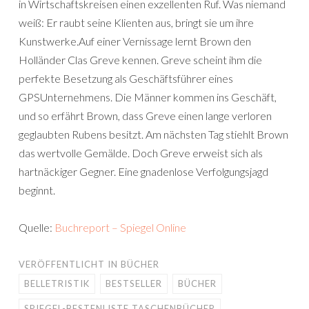
in Wirtschaftskreisen einen exzellenten Ruf. Was niemand
weiß: Er raubt seine Klienten aus, bringt sie um ihre
Kunstwerke.Auf einer Vernissage lernt Brown den
Holländer Clas Greve kennen. Greve scheint ihm die
perfekte Besetzung als Geschäftsführer eines
GPSUnternehmens. Die Männer kommen ins Geschäft,
und so erfährt Brown, dass Greve einen lange verloren
geglaubten Rubens besitzt. Am nächsten Tag stiehlt Brown
das wertvolle Gemälde. Doch Greve erweist sich als
hartnäckiger Gegner. Eine gnadenlose Verfolgungsjagd
beginnt.
Quelle:
Buchreport – Spiegel Online
VERÖFFENTLICHT IN
BÜCHER
BELLETRISTIK
BESTSELLER
BÜCHER
SPIEGEL-BESTENLISTE TASCHENBÜCHER