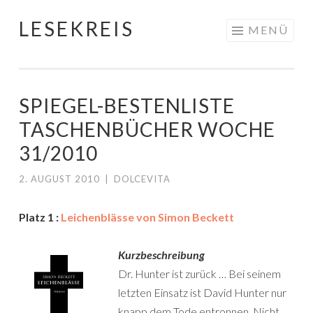
LESEKREIS
Springe
MENÜ
zum
Inhalt
SPIEGEL-BESTENLISTE
TASCHENBÜCHER WOCHE
31/2010
2. AUGUST 2010
|
DOLCEVITA
Platz 1 :
Leichenblässe von Simon Beckett
Kurzbeschreibung
Dr. Hunter ist zurück … Bei seinem
letzten Einsatz ist David Hunter nur
knapp dem Tode entronnen. Nicht