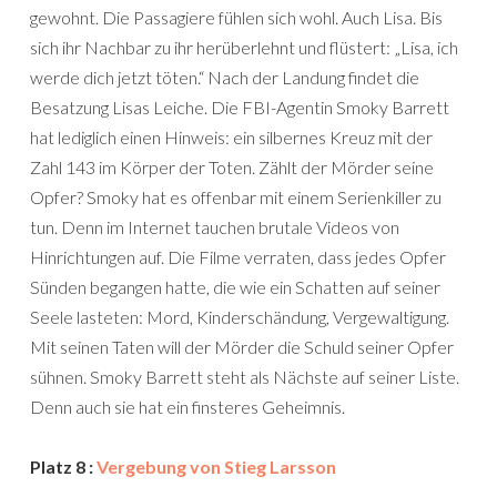
gewohnt. Die Passagiere fühlen sich wohl. Auch Lisa. Bis
sich ihr Nachbar zu ihr herüberlehnt und flüstert: „Lisa, ich
werde dich jetzt töten.“ Nach der Landung findet die
Besatzung Lisas Leiche. Die FBI-Agentin Smoky Barrett
hat lediglich einen Hinweis: ein silbernes Kreuz mit der
Zahl 143 im Körper der Toten. Zählt der Mörder seine
Opfer? Smoky hat es offenbar mit einem Serienkiller zu
tun. Denn im Internet tauchen brutale Videos von
Hinrichtungen auf. Die Filme verraten, dass jedes Opfer
Sünden begangen hatte, die wie ein Schatten auf seiner
Seele lasteten: Mord, Kinderschändung, Vergewaltigung.
Mit seinen Taten will der Mörder die Schuld seiner Opfer
sühnen. Smoky Barrett steht als Nächste auf seiner Liste.
Denn auch sie hat ein finsteres Geheimnis.
Platz 8 :
Vergebung von Stieg Larsson