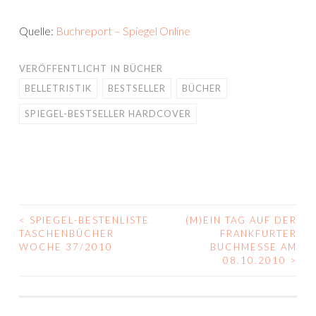
Quelle:
Buchreport – Spiegel Online
VERÖFFENTLICHT IN
BÜCHER
BELLETRISTIK
BESTSELLER
BÜCHER
SPIEGEL-BESTSELLER HARDCOVER
<
SPIEGEL-BESTENLISTE
(M)EIN TAG AUF DER
BEITRAGS-
TASCHENBÜCHER
FRANKFURTER
WOCHE 37/2010
BUCHMESSE AM
NAVIGATION
08.10.2010
>