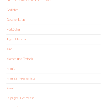
Für Buchtrinker und Seitenfresser
Gedichte
Geschenktipp
Hörbücher
Jugendliteratur
Kino
Klatsch und Tratsch
Krimis
KrimiZEIT-Bestenliste
Kunst
Leipziger Buchmesse