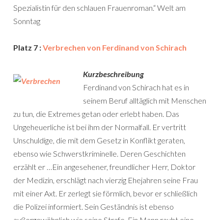
Spezialistin für den schlauen Frauenroman.“ Welt am
Sonntag
Platz 7 :
Verbrechen von Ferdinand von Schirach
Kurzbeschreibung
Ferdinand von Schirach hat es in
seinem Beruf alltäglich mit Menschen
zu tun, die Extremes getan oder erlebt haben. Das
Ungeheuerliche ist bei ihm der Normalfall. Er vertritt
Unschuldige, die mit dem Gesetz in Konflikt geraten,
ebenso wie Schwerstkriminelle. Deren Geschichten
erzählt er …Ein angesehener, freundlicher Herr, Doktor
der Medizin, erschlägt nach vierzig Ehejahren seine Frau
mit einer Axt. Er zerlegt sie förmlich, bevor er schließlich
die Polizei informiert. Sein Geständnis ist ebenso
außergewöhnlich wie seine Strafe. Ein Mann raubt eine