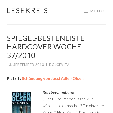
LESEKREIS
Springe
MENÜ
zum
Inhalt
SPIEGEL-BESTENLISTE
HARDCOVER WOCHE
37/2010
13. SEPTEMBER 2010
|
DOLCEVITA
Platz 1 :
Schändung von Jussi Adler-Olsen
Kurzbeschreibung
„Der Blutdurst der Jäger. Wie
würden sie es machen? Ein einzelner
Schuss? Nein. So gnädig waren die