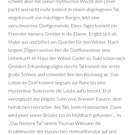
scheint aber mit seiner mythischen Wucht den Leser
packt und nicht mehr loslässt.In einem abgelegenen Tal,
eingekesselt von mächtigen Bergen, lebt eine
verschworene Dorfgemeinde. Eines Tages kommt ein
Fremder namens Greider in die Ebene. Er gibt sich als
Maler aus und bittet um Quartier für den Winter. Nach
langem Zögern weisen ihm die Dorfbewohner eine
Unterkunft im Haus der Witwe Gader zu. Bald schon nach
Greiders Erkundungszügen durchs Tal kommt der erste
große Schnee und schneidet ihm den Rückweg ab. Das
Leben im Dorf kommt langsam zur Ruhe bis eine
mysteriöse Todesserie die Leute aufschreckt. Erst
verunglückt der jüngste Sohn vom Brenner Bauern, dem
heimlichen Herrscher des Tals, beim Holzmachen. Dann
wird einer seiner Brüder tot im Mühlbach gefunden … In
„Das finstere Tal“ nimmt Thomas Willmann die
Erzählmuster der klassischen Heimatliteratur auf und