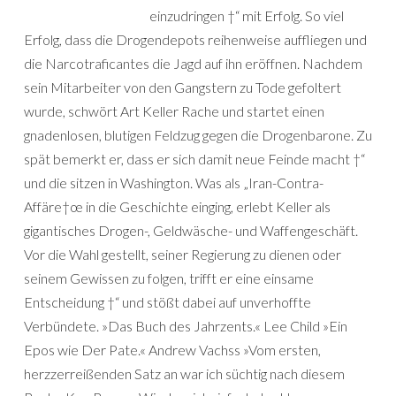
einzudringen †“ mit Erfolg. So viel
Erfolg, dass die Drogendepots reihenweise auffliegen und
die Narcotraficantes die Jagd auf ihn eröffnen. Nachdem
sein Mitarbeiter von den Gangstern zu Tode gefoltert
wurde, schwört Art Keller Rache und startet einen
gnadenlosen, blutigen Feldzug gegen die Drogenbarone. Zu
spät bemerkt er, dass er sich damit neue Feinde macht †“
und die sitzen in Washington. Was als „Iran-Contra-
Affäre†œ in die Geschichte einging, erlebt Keller als
gigantisches Drogen-, Geldwäsche- und Waffengeschäft.
Vor die Wahl gestellt, seiner Regierung zu dienen oder
seinem Gewissen zu folgen, trifft er eine einsame
Entscheidung †“ und stößt dabei auf unverhoffte
Verbündete. »Das Buch des Jahrzents.« Lee Child »Ein
Epos wie Der Pate.« Andrew Vachss »Vom ersten,
herzzerreißenden Satz an war ich süchtig nach diesem