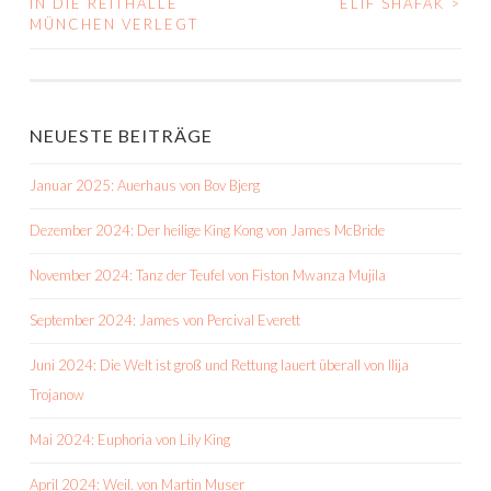
IN DIE REITHALLE
ELIF SHAFAK
>
NAVIGATION
MÜNCHEN VERLEGT
NEUESTE BEITRÄGE
Januar 2025: Auerhaus von Bov Bjerg
Dezember 2024: Der heilige King Kong von James McBride
November 2024: Tanz der Teufel von Fiston Mwanza Mujila
September 2024: James von Percival Everett
Juni 2024: Die Welt ist groß und Rettung lauert überall von Ilija
Trojanow
Mai 2024: Euphoria von Lily King
April 2024: Weil. von Martin Muser