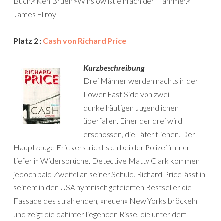
Buch.« Ken Bruen »Winslow ist einfach der Hammer.«
James Ellroy
Platz 2 :
Cash von Richard Price
Kurzbeschreibung
Drei Männer werden nachts in der
Lower East Side von zwei
dunkelhäutigen Jugendlichen
überfallen. Einer der drei wird
erschossen, die Täter fliehen. Der
Hauptzeuge Eric verstrickt sich bei der Polizei immer
tiefer in Widersprüche. Detective Matty Clark kommen
jedoch bald Zweifel an seiner Schuld. Richard Price lässt in
seinem in den USA hymnisch gefeierten Bestseller die
Fassade des strahlenden, »neuen« New Yorks bröckeln
und zeigt die dahinter liegenden Risse, die unter dem