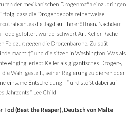
kturen der mexikanischen Drogenmafia einzudringen
l Erfolg, dass die Drogendepots reihenweise
arcotraficantes die Jagd auf ihn eröffnen. Nachdem
 Tode gefoltert wurde, schwört Art Keller Rache
gen Feldzug gegen die Drogenbarone. Zu spät
einde macht †“ und die sitzen in Washington. Was als
te einging, erlebt Keller als gigantisches Drogen-,
die Wahl gestellt, seiner Regierung zu dienen oder
eine einsame Entscheidung †“ und stößt dabei auf
s Jahrzents.“ Lee Child
 der Tod (Beat the Reaper), Deutsch von Malte