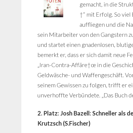
gemacht, in die Stru
†“ mit Erfolg. So vie
auffliegen und die N
sein Mitarbeiter von den Gangstern zu
und startet einen gnadenlosen, bluti
bemerkt er, dass er sich damit neue F
„Iran-Contra-Affäre†œ in die Geschich
Geldwäsche- und Waffengeschäft. Vor 
seinem Gewissen zu folgen, trifft er 
unverhoffte Verbündete. „Das Buch de
2. Platz: Josh Bazell: Schneller als
Krutzsch (S.Fischer)