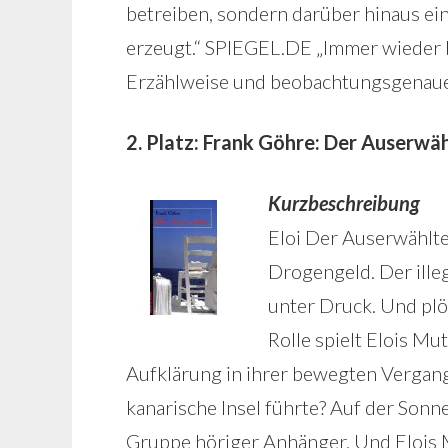
betreiben, sondern darüber hinaus ei
erzeugt.“ SPIEGEL.DE „Immer wieder 
Erzählweise und beobachtungsgenaue
2. Platz: Frank Göhre: Der Auserwä
Kurzbeschreibung
Eloi Der Auserwählte
Drogengeld. Der ille
unter Druck. Und plö
Rolle spielt Elois Mu
Aufklärung in ihrer bewegten Vergange
kanarische Insel führte? Auf der Sonne
Gruppe höriger Anhänger. Und Elois M