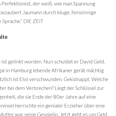
n Perfektionist, der weiß, wie man Spannung
bezaubert Jaumann durch kluge, feinsinnige
 Sprache.“ DIE ZEIT
hlte
 ist gelinkt worden. Nun schuldet er David Geld.
gal in Hamburg lebende Afrikaner gerät mächtig
tzlich ist Eloi verschwunden. Gekidnappt. Welche
tter bei dem Verbrechen? Liegt der Schlüssel zur
nheit, die sie Ende der 80er Jahre auf eine
ninsel herrschte ein genialer Erzieher über eine
utter war seine Gespielin. Jetzt geht es um Geld