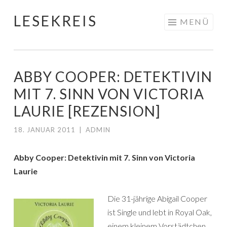
LESEKREIS
Springe
MENÜ
zum
Inhalt
ABBY COOPER: DETEKTIVIN
MIT 7. SINN VON VICTORIA
LAURIE [REZENSION]
18. JANUAR 2011
|
ADMIN
Abby Cooper: Detektivin mit 7. Sinn von Victoria
Laurie
Die 31-jährige Abigail Cooper
ist Single und lebt in Royal Oak,
einem kleinem Vorstädtchen