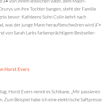
d â• von ihrem leiblichen Vater, dem Maori-
urys um ihre Tochter bangen, steht der Familie
gnis bevor: Kathleens Sohn Colin kehrt nach
d, was der junge Mann heraufbeschwören wird â”¤
nd von Sarah Larks farbenprächtigem Bestseller-
von Horst Evers
tag. Horst Evers nennt es Schikane. „Mir passieren
. Zum Beispiel habe ich eine elektrische Saftpresse