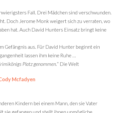
hwierigsters Fall. Drei Mädchen sind verschwunden.
teht. Doch Jerome Monk weigert sich zu verraten, wo
raben hat. Auch David Hunters Einsatz bringt keine
em Gefängnis aus. Für David Hunter beginnt ein
angenheit lassen ihm keine Ruhe …
Krimikönigs Platz genommen.
“ Die Welt
 Cody Mcfadyen
anderen Kindern bei einem Mann, den sie Vater
t sie gefangen und stellt ihnen unmögliche