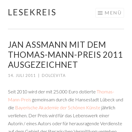
LESEKREIS
Springe
MENÜ
zum
Inhalt
JAN ASSMANN MIT DEM
THOMAS-MANN-PREIS 2011
AUSGEZEICHNET
14. JULI 2011
|
DOLCEVITA
Seit 2010 wird der mit 25.000 Euro dotierte
Thomas-
Mann-Preis
gemeinsam durch die Hansestadt Lübeck und
die
Bayerische Akademie der Schönen Künste
jährlich
verliehen. Der Preis wird für das Lebenswerk einer
Autorin / eines Autors oder für herausragende Verdienste
auf dem Gebiet der literarischen Vermittlung vergeben.