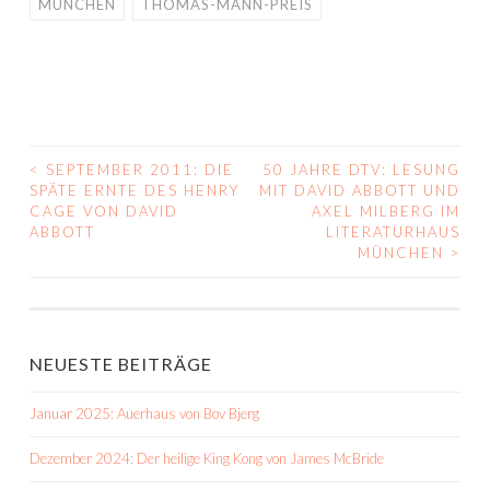
MÜNCHEN
THOMAS-MANN-PREIS
<
SEPTEMBER 2011: DIE
50 JAHRE DTV: LESUNG
BEITRAGS-
SPÄTE ERNTE DES HENRY
MIT DAVID ABBOTT UND
CAGE VON DAVID
AXEL MILBERG IM
NAVIGATION
ABBOTT
LITERATURHAUS
MÜNCHEN
>
NEUESTE BEITRÄGE
Januar 2025: Auerhaus von Bov Bjerg
Dezember 2024: Der heilige King Kong von James McBride