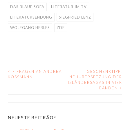
DAS BLAUE SOFA
LITERATUR IM TV
LITERATURSENDUNG
SIEGFRIED LENZ
WOLFGANG HERLES
ZDF
<
7 FRAGEN AN ANDREA
GESCHENKTIPP:
BEITRAGS-
KOSSMANN
NEUÜBERSETZUNG DER
ISLÄNDERSAGAS IN VIER
NAVIGATION
BÄNDEN
>
NEUESTE BEITRÄGE