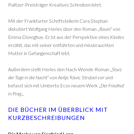
Pulitzer-Preisträger Kreatives Schreiben lehrt.
Mit der Frankfurter Schriftstellerin Cora Stephan
diskutiert Wolfgang Herles über den Roman „
Raum
“ von
Emma Donoghue. Er ist aus der Perspektive eines Kindes
erzählt, das mit seiner entführten und missbrauchten
Mutter in Gefangenschaft lebt.
Außerdem stellt Herles den Nach-Wende-Roman „
Sturz
der Tage in die Nacht
“ von Antje Rávic Strubel vor und
befasst sich mit Umberto Ecos neuem Werk „
Der Friedhof
in Prag
„.
DIE BÜCHER IM ÜBERBLICK MIT
KURZBESCHREIBUNGEN
Die Maske von Siegfried Lenz