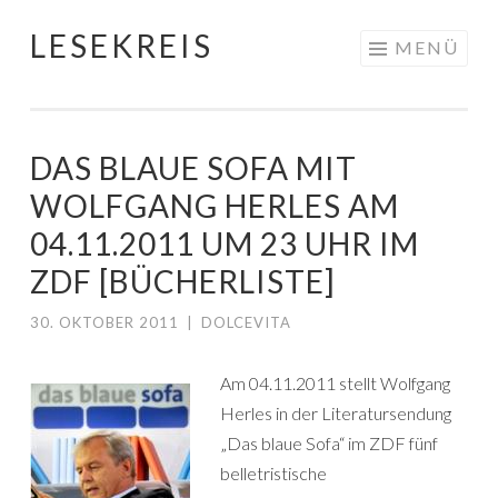
LESEKREIS
Springe
MENÜ
zum
Inhalt
DAS BLAUE SOFA MIT
WOLFGANG HERLES AM
04.11.2011 UM 23 UHR IM
ZDF [BÜCHERLISTE]
30. OKTOBER 2011
|
DOLCEVITA
Am 04.11.2011 stellt Wolfgang
Herles in der Literatursendung
„Das blaue Sofa“ im ZDF fünf
belletristische