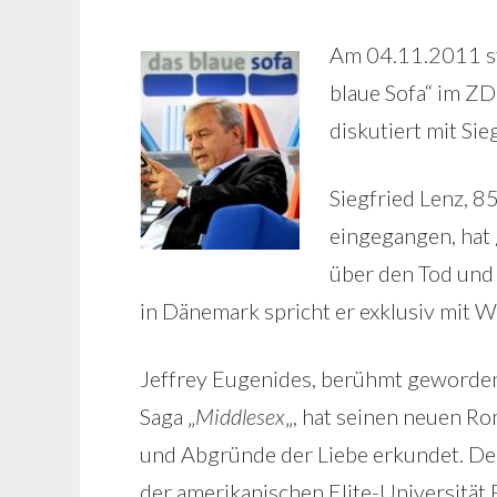
Am 04.11.2011 st
blaue Sofa“ im ZD
diskutiert mit Si
Siegfried Lenz, 85
eingegangen, hat
über den Tod und 
in Dänemark spricht er exklusiv mit W
Jeffrey Eugenides, berühmt geworden
Saga „
Middlesex
„, hat seinen neuen Ro
und Abgründe der Liebe erkundet. Dem 
der amerikanischen Elite-Universität P