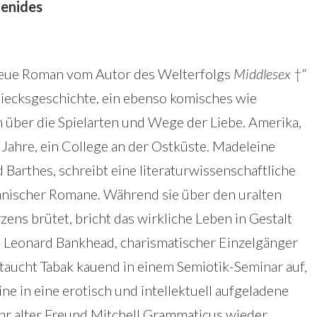
genides
neue Roman vom Autor des Welterfolgs
Middlesex
†“
iecksgeschichte, ein ebenso komisches wie
über die Spielarten und Wege der Liebe. Amerika,
 Jahre, ein College an der Ostküste. Madeleine
 Barthes, schreibt eine literaturwissenschaftliche
anischer Romane. Während sie über den uralten
s brütet, bricht das wirkliche Leben in Gestalt
. Leonard Bankhead, charismatischer Einzelgänger
taucht Tabak kauend in einem Semiotik-Seminar auf,
ne in eine erotisch und intellektuell aufgeladene
 ihr alter Freund Mitchell Grammaticus wieder