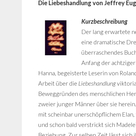
Die Liebeshandlung von Jeffrey Eu
Kurzbeschreibung
Der lang erwartete 
eine dramatische Dre
überraschendes Buch 
Anfang der achtziger
Hanna, begeisterte Leserin von Roland
Arbeit über die
Liebeshandlung
viktori
Beweggründen des menschlichen Herzen
zweier junger Männer über sie herein
mit scheinbar unerschöpflichem Elan, 
und schon bald verstrickt sich Madelei
Beziehung. Zur selben Zeit lässt sich