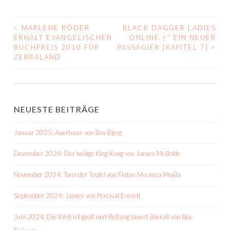
<
MARLENE RÖDER
BLACK DAGGER LADIES
BEITRAGS-
ERHÄLT EVANGELISCHEN
ONLINE †“ EIN NEUER
BUCHPREIS 2010 FÜR
PASSAGIER [KAPITEL 7]
>
NAVIGATION
ZEBRALAND
NEUESTE BEITRÄGE
Januar 2025: Auerhaus von Bov Bjerg
Dezember 2024: Der heilige King Kong von James McBride
November 2024: Tanz der Teufel von Fiston Mwanza Mujila
September 2024: James von Percival Everett
Juni 2024: Die Welt ist groß und Rettung lauert überall von Ilija