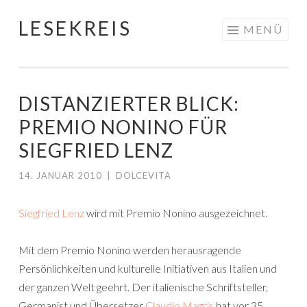
LESEKREIS
Springe
MENÜ
zum
Inhalt
DISTANZIERTER BLICK:
PREMIO NONINO FÜR
SIEGFRIED LENZ
14. JANUAR 2010
|
DOLCEVITA
Siegfried Lenz
wird mit Premio Nonino ausgezeichnet.
Mit dem Premio Nonino werden herausragende
Persönlichkeiten und kulturelle Initiativen aus Italien und
der ganzen Welt geehrt. Der italienische Schriftsteller,
Germanist und Übersetzer
Claudio Magris
hat vor 35