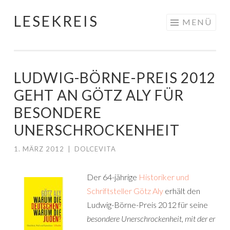
LESEKREIS
Springe
MENÜ
zum
Inhalt
LUDWIG-BÖRNE-PREIS 2012
GEHT AN GÖTZ ALY FÜR
BESONDERE
UNERSCHROCKENHEIT
1. MÄRZ 2012
|
DOLCEVITA
Der 64-jährige
Historiker und
Schriftsteller Götz Aly
erhält den
Ludwig-Börne-Preis 2012 für seine
besondere Unerschrockenheit, mit der er