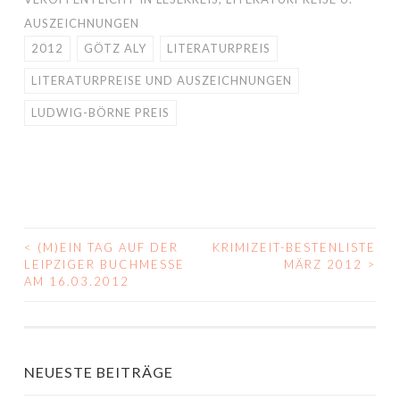
AUSZEICHNUNGEN
2012
GÖTZ ALY
LITERATURPREIS
LITERATURPREISE UND AUSZEICHNUNGEN
LUDWIG-BÖRNE PREIS
<
(M)EIN TAG AUF DER
KRIMIZEIT-BESTENLISTE
BEITRAGS-
LEIPZIGER BUCHMESSE
MÄRZ 2012
>
AM 16.03.2012
NAVIGATION
NEUESTE BEITRÄGE