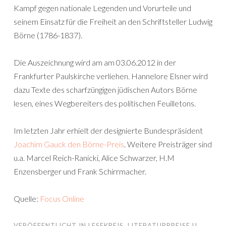
Kampf gegen nationale Legenden und Vorurteile und
seinem Einsatz für die Freiheit an den Schriftsteller Ludwig
Börne (1786-1837).
Die Auszeichnung wird am am 03.06.2012 in der
Frankfurter Paulskirche verliehen. Hannelore Elsner wird
dazu Texte des scharfzüngigen jüdischen Autors Börne
lesen, eines Wegbereiters des politischen Feuilletons.
Im letzten Jahr erhielt der designierte Bundespräsident
Joachim Gauck den Börne-Preis
. Weitere Preisträger sind
u.a. Marcel Reich-Ranicki, Alice Schwarzer, H.M
Enzensberger und Frank Schirrmacher.
Quelle:
Focus Online
VERÖFFENTLICHT IN
LESEKREIS
,
LITERATURPREISE U.