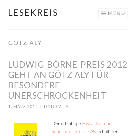
LESEKREIS
Springe
MENÜ
zum
Inhalt
GÖTZ ALY
LUDWIG-BÖRNE-PREIS 2012
GEHT AN GÖTZ ALY FÜR
BESONDERE
UNERSCHROCKENHEIT
1. MÄRZ 2012
|
DOLCEVITA
Der 64-jährige
Historiker und
Schriftsteller Götz Aly
erhält den